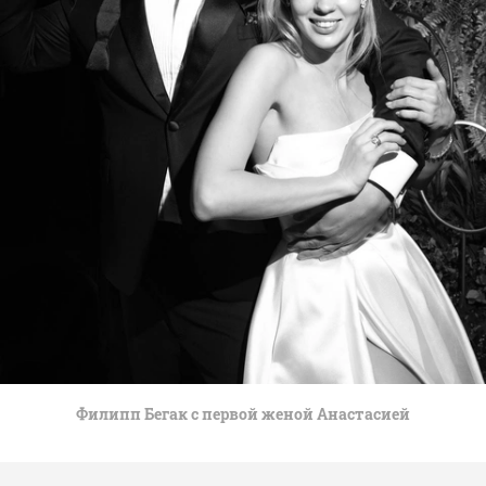
Филипп Бегак с первой женой Анастасией