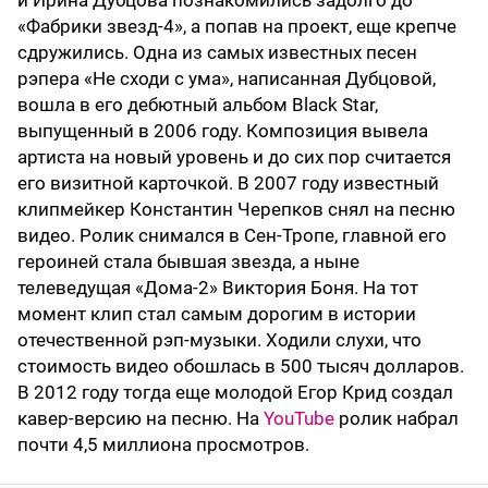
и Ирина Дубцова познакомились задолго до
«Фабрики звезд-4», а попав на проект, еще крепче
сдружились. Одна из самых известных песен
рэпера «Не сходи с ума», написанная Дубцовой,
вошла в его дебютный альбом Black Star,
выпущенный в 2006 году. Композиция вывела
артиста на новый уровень и до сих пор считается
его визитной карточкой. В 2007 году известный
клипмейкер Константин Черепков снял на песню
видео. Ролик снимался в Сен-Тропе, главной его
героиней стала бывшая звезда, а ныне
телеведущая «Дома-2» Виктория Боня. На тот
момент клип стал самым дорогим в истории
отечественной рэп-музыки. Ходили слухи, что
стоимость видео обошлась в 500 тысяч долларов.
В 2012 году тогда еще молодой Егор Крид создал
кавер-версию на песню. На
YouTube
ролик набрал
почти 4,5 миллиона просмотров.