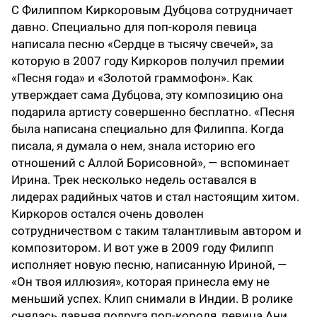
С Филиппом Киркоровым Дубцова сотрудничает
давно. Специально для поп-короля певица
написала песню «Сердце в тысячу свечей», за
которую в 2007 году Киркоров получил премии
«Песня года» и «Золотой граммофон». Как
утверждает сама Дубцова, эту композицию она
подарила артисту совершенно бесплатно. «Песня
была написана специально для Филиппа. Когда
писала, я думала о нем, знала историю его
отношений с Аллой Борисовной», — вспоминает
Ирина. Трек несколько недель оставался в
лидерах радийных чатов и стал настоящим хитом.
Киркоров остался очень доволен
сотрудничеством с таким талантливым автором и
композитором. И вот уже в 2009 году Филипп
исполняет новую песню, написанную Ириной, —
«Он твоя иллюзия», которая принесла ему не
меньший успех. Клип снимали в Индии. В ролике
снялась давняя подруга поп-короля, певица Ани