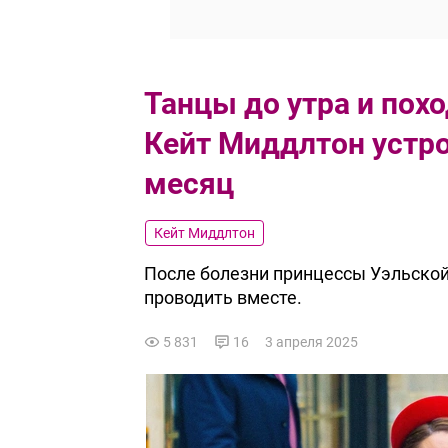
Танцы до утра и пох
Кейт Миддлтон устр
месяц
Кейт Миддлтон
После болезни принцессы Уэльской
проводить вместе.
5 831
16
3 апреля 2025