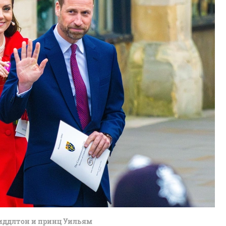
иддлтон и принц Уильям