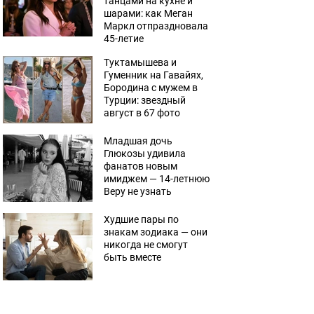
танцами на кухне и
шарами: как Меган
Маркл отпраздновала
45-летие
Туктамышева и
Гуменник на Гавайях,
Бородина с мужем в
Турции: звездный
август в 67 фото
Младшая дочь
Глюкозы удивила
фанатов новым
имиджем — 14-летнюю
Веру не узнать
Худшие пары по
знакам зодиака — они
никогда не смогут
быть вместе