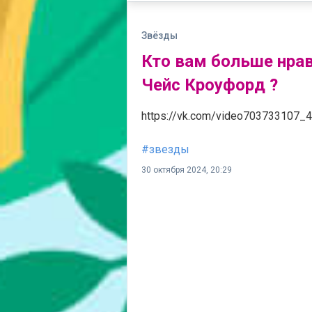
Звёзды
Кто вам больше нра
Чейс Кроуфорд ?
https://vk.com/video703733107_
#звезды
30 октября 2024, 20:29