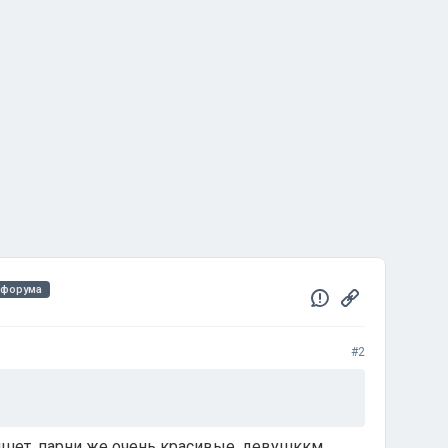
 форума
#2
ишет, парни же очень красивые, девушккм