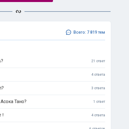
Всего: 7 819 тем
в?
21 ответ
4 ответа
л?
3 ответа
 Асока Тано?
1 ответ
 !
4 ответа
6 ответов