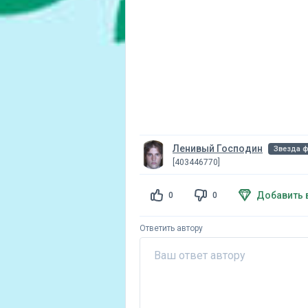
Ленивый Господин
Звезда 
[403446770]
Добавить 
0
0
Ответить автору