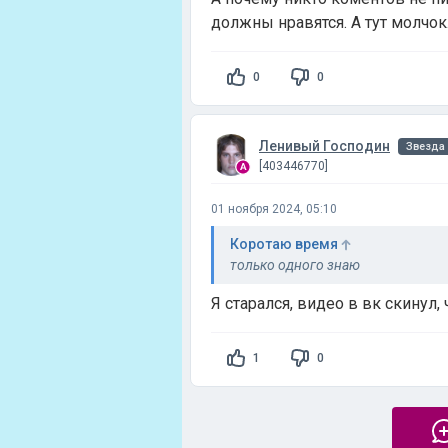
должны нравятся. А тут молчок
0
0
Ленивый Господин
Звезда
[403446770]
01 ноября 2024, 05:10
Коротаю время
только одного знаю
Я старался, видео в вк скинул, 
1
0