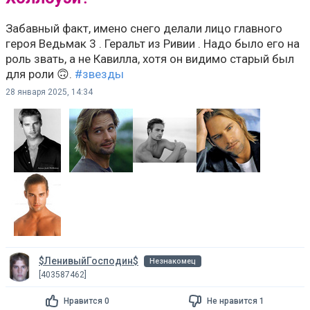
Забавный факт, имено снего делали лицо главного
героя Ведьмак 3 . Геральт из Ривии . Надо было его на
роль звать, а не Кавилла, хотя он видимо старый был
для роли 🙃.
#звезды
28 января 2025, 14:34
$ЛенивыйГосподин$
Незнакомец
[403587462]
Нравится 0
Не нравится 1