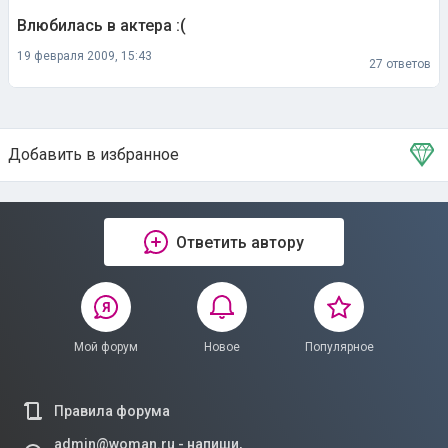
Влюбилась в актера :(
19 февраля 2009, 15:43
27 ответов
Добавить в избранное
Тема в избранном
Ответить автору
Мой форум
Новое
Популярное
Правила форума
admin@woman.ru - напиши,