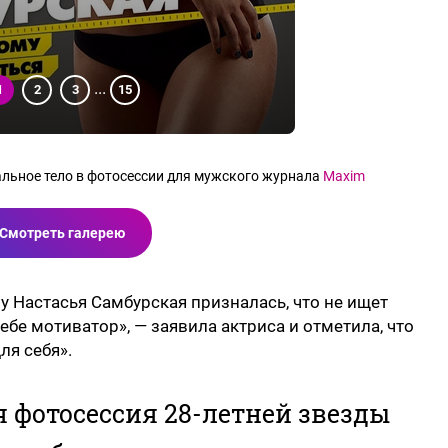
...
1
2
3
15
льное тело в фотосессии для мужского журнала
Maxim
Смотреть галерею
 Настасья Самбурская призналась, что не ищет
ебе мотиватор», — заявила актриса и отметила, что
ля себя».
я фотосессия 28-летней звезды