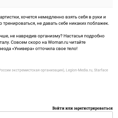
артистки, хочется немедленно взять себя в руки и
о тренироваться, не давать себе никаких поблажек.
лучше, не навредив организму? Настасья подробно
талу. Совсем скоро на Woman.ru читайте
езда «Универа» отточила свое тело!
России экстремистская организация)
,
Legion-Media.ru
,
Starface
Войти или зарегистрироваться