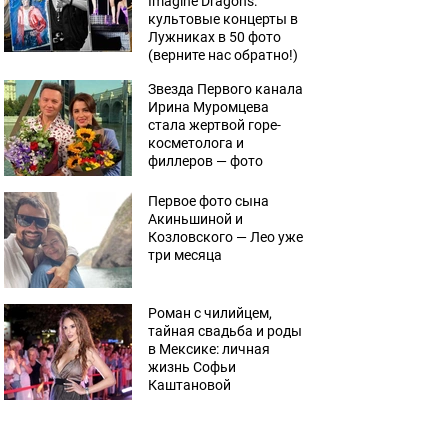
Imagine Dragons:
культовые концерты в
Лужниках в 50 фото
(верните нас обратно!)
Звезда Первого канала
Ирина Муромцева
стала жертвой горе-
косметолога и
филлеров — фото
Первое фото сына
Акиньшиной и
Козловского — Лео уже
три месяца
Роман с чилийцем,
тайная свадьба и роды
в Мексике: личная
жизнь Софьи
Каштановой