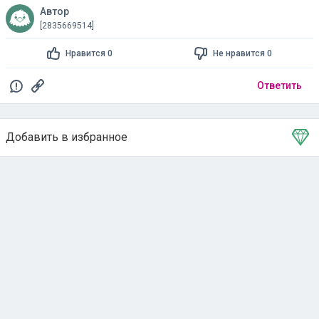
Автор
[2835669514]
Нравится 0
Не нравится 0
Ответить
Добавить в избранное
Тема в избранном