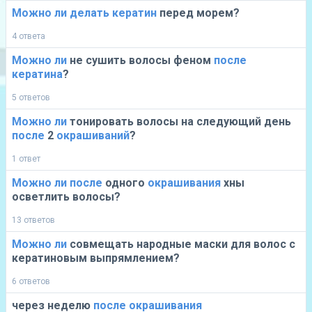
Можно
ли
делать
кератин
перед морем?
4 ответа
Можно
ли
не сушить волосы феном
после
кератина
?
5 ответов
Можно
ли
тонировать волосы на следующий день
после
2
окрашиваний
?
1 ответ
Можно
ли
после
одного
окрашивания
хны
осветлить волосы?
13 ответов
Можно
ли
совмещать народные маски для волос с
кератиновым выпрямлением?
6 ответов
через неделю
после
окрашивания