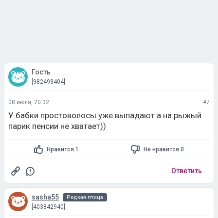
Гость
[982493404]
08 июля, 20:32
#7
У бабки простоволосы уже выпадают а на рыжый
парик пенсии не хватает))
Нравится 1
Не нравится 0
Ответить
sasha55
Редкая птица
[403842940]