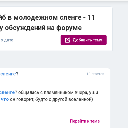
йб в молодежном сленге - 11
су обсуждений на форуме
о дате
Добавить тему
сленге
?
19 ответов
сленге
? общалась с племянником вчера, уши
,
что
он говорит, будто с другой вселенной)

Перейти к теме