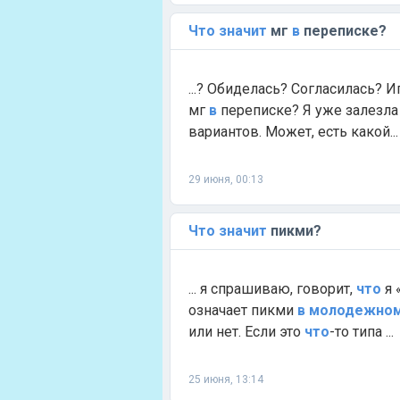
Что
значит
мг
в
переписке?
...? Обиделась? Согласилась? 
мг
в
переписке? Я уже залезл
вариантов. Может, есть какой...
29 июня, 00:13
Что
значит
пикми?
... я спрашиваю, говорит,
что
я 
означает пикми
в
молодежно
или нет. Если это
что
-то типа ...
25 июня, 13:14