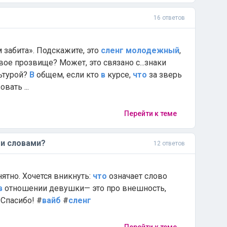
16 ответов
ем забита». Подскажите, это
сленг
молодежный
,
ое прозвище? Может, это связано с...знаки
льтурой?
В
общем, если кто
в
курсе,
что
за зверь
вать ...
Перейти к теме
и словами?
12 ответов
нятно. Хочется вникнуть:
что
означает слово
в
отношении девушки— это про внешность,
 Спасибо! #
вайб
#
сленг