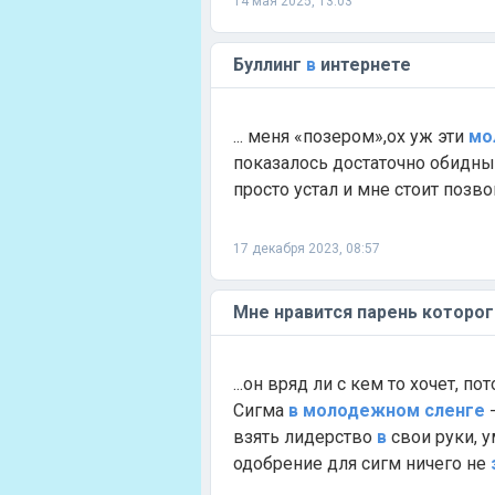
14 мая 2025, 13:03
Буллинг
в
интернете
... меня «позером»,ох уж эти
мо
показалось достаточно обидным
просто устал и мне стоит позв
17 декабря 2023, 08:57
Мне нравится парень которог
...он вряд ли с кем то хочет, по
Сигма
в
молодежном
сленге
-
взять лидерство
в
свои руки, 
одобрение для сигм ничего не