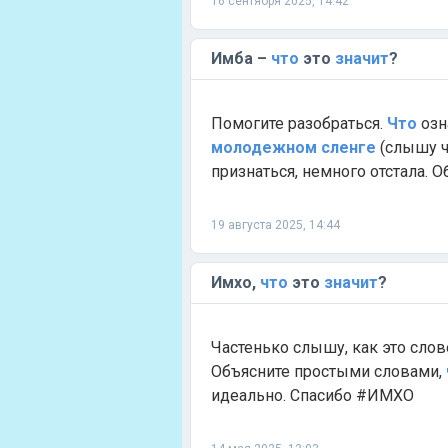
16 сентября 2025, 14:42
Имба –
что
это
значит
?
Помогите разобраться.
Что
озн
молодежном
сленге
(слышу ч
признаться, немного отстала. О
19 августа 2025, 14:44
Имхо,
что
это
значит
?
Частенько слышу, как это сло
Объясните простыми словами,
идеально. Спасибо #ИМХО