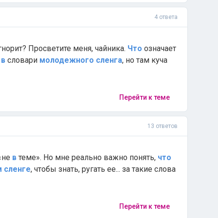
4 ответа
Игнорит? Просветите меня, чайника.
Что
означает
а
в
словари
молодежного
сленга
, но там куча
Перейти к теме
13 ответов
«не
в
теме». Но мне реально важно понять,
что
м
сленге
, чтобы знать, ругать ее... за такие слова
Перейти к теме