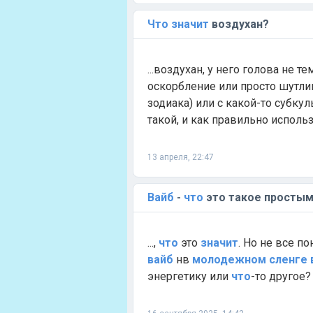
Что
значит
воздухан?
...воздухан, у него голова не т
оскорбление или просто шутлив
зодиака) или с какой-то субку
такой, и как правильно использо
13 апреля, 22:47
Вайб
-
что
это такое простым
...,
что
это
значит
. Но не все по
вайб
нв
молодежном
сленге
энергетику или
что
-то другое?