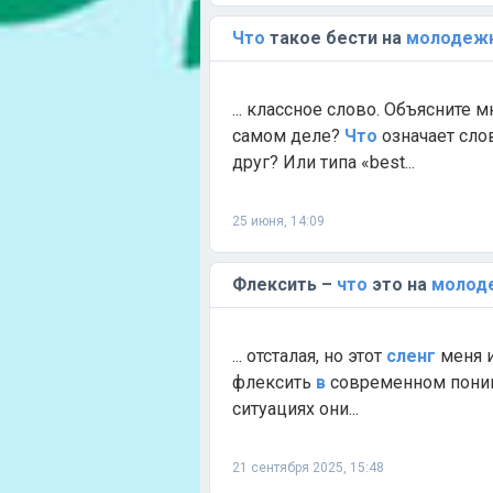
Что
такое бести на
молодеж
... классное слово. Объясните м
самом деле?
Что
означает сл
друг? Или типа «best...
25 июня, 14:09
Флексить –
что
это на
молод
... отсталая, но этот
сленг
меня и
флексить
в
современном пони
ситуациях они...
21 сентября 2025, 15:48