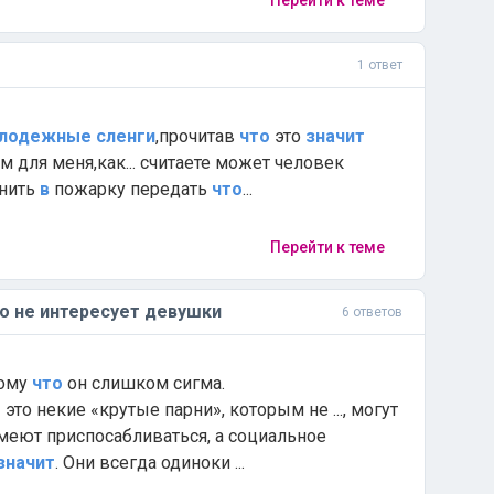
Перейти к теме
1 ответ
лодежные
сленги
,прочитав
что
это
значит
 для меня,как... считаете может человек
онить
в
пожарку передать
что
...
Перейти к теме
о не интересует девушки
6 ответов
тому
что
он слишком сигма.
 это некие «крутые парни», которым не ..., могут
умеют приспосабливаться, а социальное
значит
. Они всегда одиноки ...