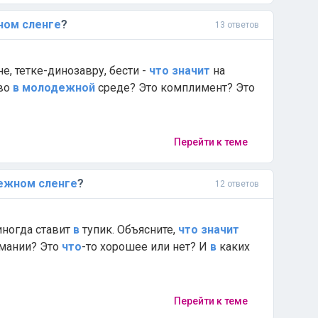
ном
сленге
?
13 ответов
не, тетке-динозавру, бести -
что
значит
на
ово
в
молодежной
среде? Это комплимент? Это
Перейти к теме
ежном
сленге
?
12 ответов
ногда ставит
в
тупик. Объясните,
что
значит
мании? Это
что
-то хорошее или нет? И
в
каких
Перейти к теме