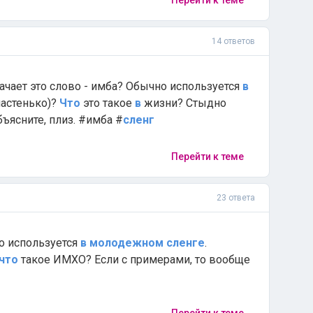
Перейти к теме
14 ответов
ачает это слово - имба? Обычно используется
в
астенько)?
Что
это такое
в
жизни? Стыдно
бъясните, плиз. #имба #
сленг
Перейти к теме
23 ответа
во используется
в
молодежном
сленге
.
что
такое ИМХО? Если с примерами, то вообще