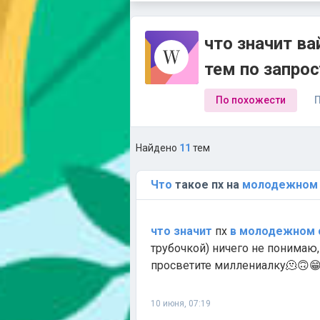
что значит ва
тем по запро
По похожести
П
Найдено
11
тем
Что
такое пх на
молодежном
что
значит
пх
в
молодежном
трубочкой) ничего не понимаю
просветите миллениалку🫠🙃
10 июня, 07:19