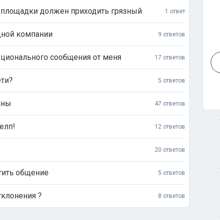
с площадки должен приходить грязный
1 ответ
дной компании
9 ответов
ционального сообщения от меня
17 ответов
ети?
5 ответов
ины
47 ответов
елп!
12 ответов
20 ответов
тить общение
5 ответов
тклонения ?
8 ответов