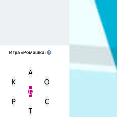
Игра «Ромашка»
?
А
К
О
Статус
Мин. кол-во очков
Б
Р
С
Т