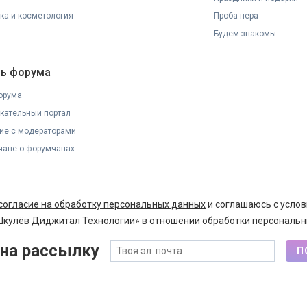
ка и косметология
Проба пера
Будем знакомы
ь форума
орума
кательный портал
ие с модераторами
ане о форумчанах
согласие на обработку персональных данных
и соглашаюсь с усло
кулёв Диджитал Технологии» в отношении обработки персональн
на рассылку
П