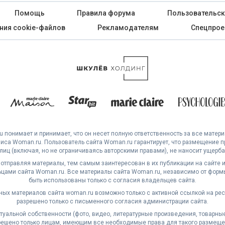
Помощь
Правила форума
Пользовательск
ния cookie-файлов
Рекламодателям
Спецпрое
 понимает и принимает, что он несет полную ответственность за все матер
са Woman.ru. Пользователь сайта Woman.ru гарантирует, что размещение 
 лиц (включая, но не ограничиваясь авторскими правами), не наносит ущерба 
 отправляя материалы, тем самым заинтересован в их публикации на сайте и
ами сайта Woman.ru. Все материалы сайта Woman.ru, независимо от формы
быть использованы только с согласия владельцев сайта.
ных материалов сайта woman.ru возможно только с активной ссылкой на ре
разрешено только с письменного согласия администрации сайта.
уальной собственности (фото, видео, литературные произведения, товарные з
решено только лицам, имеющим все необходимые права для такого размеще