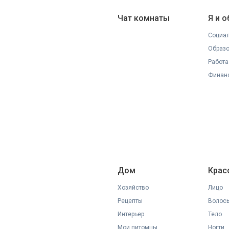
Чат комнаты
Я и 
Социал
Образ
Работа
Финан
Дом
Крас
Хозяйство
Лицо
Рецепты
Волос
Интерьер
Тело
Мои питомцы
Ногти