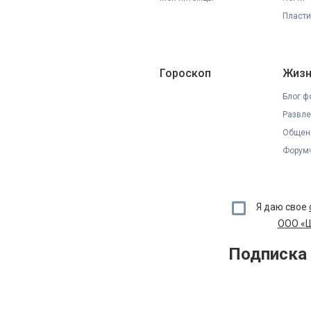
Пласти
Гороскоп
Жизн
Блог ф
Развле
Общен
Форумч
Я даю свое
ООО «Ш
Подписка 