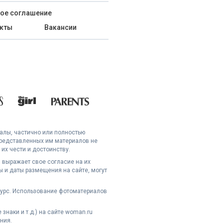
ое соглашение
кты
Вакансии
иалы, частично или полностью
представленных им материалов не
их чести и достоинству.
 выражает свое согласие на их
 и даты размещения на сайте, могут
сурс. Использование фотоматериалов
наки и т.д.) на сайте woman.ru
ния.