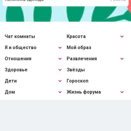
Чат комнаты
Красота
Я и общество
Мой образ
Отношения
Развлечения
Здоровье
Звёзды
Дети
Гороскоп
Дом
Жизнь форума
Я даю свое
согласие на обработку персональных
данных
и соглашаюсь с условиями
Политики ООО
«Шкулёв Диджитал Технологии» в отношении
обработки персональных данных