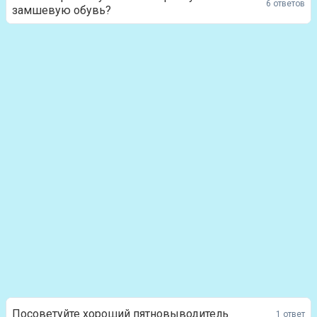
6 ответов
замшевую обувь?
Посоветуйте хороший пятновыводитель
1 ответ