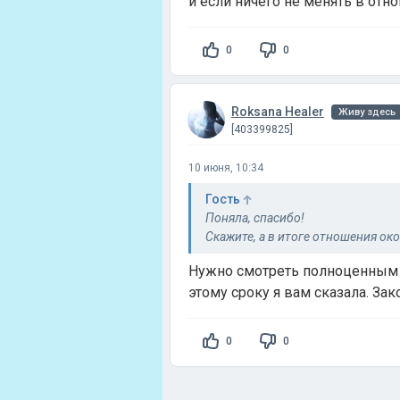
и если ничего не менять в отн
0
0
Roksana Healer
Живу здесь
[403399825]
10 июня, 10:34
Гость
Поняла, спасибо!
Скажите, а в итоге отношения ок
Нужно смотреть полноценным р
этому сроку я вам сказала. Зак
0
0