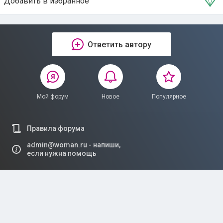
Добавить в избранное
Тема в избранном
Ответить автору
Мой форум
Новое
Популярное
Правила форума
admin@woman.ru - напиши,
если нужна помощь