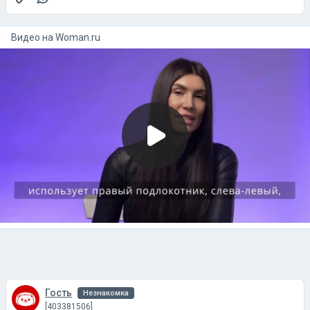
Видео на
woman.ru
Гость
Незнакомка
[403381506]