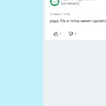
[3913983807]
15 июня, 13:42
ради 10к я готов минет сделат
1
1