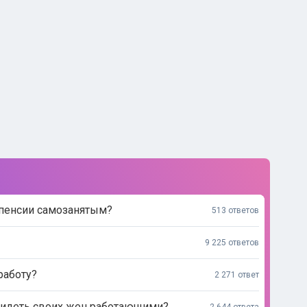
 пенсии самозанятым?
513 ответов
9 225 ответов
работу?
2 271 ответ
видеть своих жен работающими?