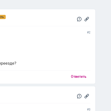
сть
#2
ереезде?
Ответить
#3