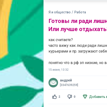
/
Я и общество
Работа
Готовы ли ради лиш
Или лучше отдыхать
как считаете?
часто вижу как люди ради лишн
курьерами и пр. загружают себ
понятно что в рф зп низкие, но в
15 июня, 13:32
андрей
[3347639259]
Добавить 
2
0