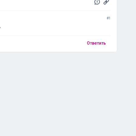
#1
ь
Ответить