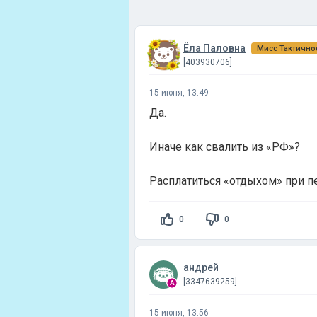
Ёла Паловна
Мисс Тактично
[403930706]
15 июня, 13:49
Да.
Иначе как свалить из «РФ»?
Расплатиться «отдыхом» при п
0
0
андрей
[3347639259]
15 июня, 13:56