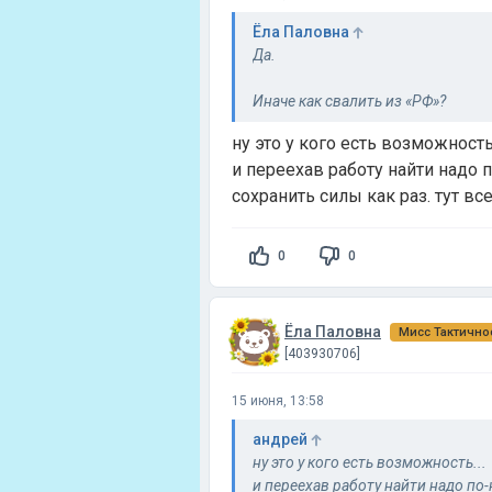
Ёла Паловна
Да.
Иначе как свалить из «РФ»?
ну это у кого есть возможность.
Расплатиться «отдыхом» при пер
и переехав работу найти надо п
сохранить силы как раз. тут вс
0
0
Ёла Паловна
Мисс Тактично
[403930706]
15 июня, 13:58
андрей
ну это у кого есть возможность...
и переехав работу найти надо по-