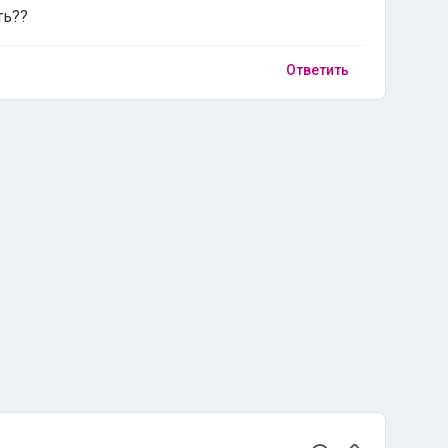
ть??
Ответить