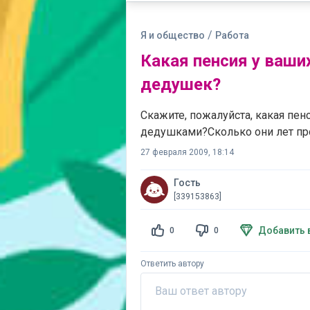
/
Я и общество
Работа
Какая пенсия у ваши
дедушек?
Скажите, пожалуйста, какая пен
дедушками?Сколько они лет про
27 февраля 2009, 18:14
Гость
[339153863]
Добавить 
0
0
Ответить автору