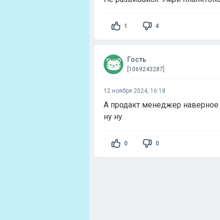
1
4
Гость
[1069243287]
12 ноября 2024, 16:18
А продакт менеджер наверное в
ну ну
0
0