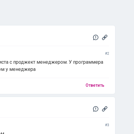
#2
иста с проджект менеджером. У программера
ем у менеджера
Ответить
#3
ом.