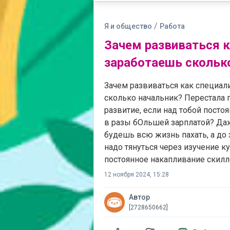
/
Я и общество
Работа
Зачем развиваться к
заработаешь скольк
Зачем развиваться как специали
сколько начальник? Перестала 
развитие, если над тобой посто
в разы бОльшей зарплатой? Даж
будешь всю жизнь пахать, а до
надо тянуться через изучение 
постоянное накапливание скилл
12 ноября 2024, 15:28
Автор
[2728650662]