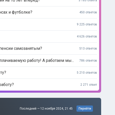
ия на 10 лет вперёд?
3 183 ответа
нсах и футболке?
450 ответов
9 225 ответов
4 626 ответов
 пенсии самозанятым?
513 ответов
лачиваемую работу! А работаем мы...
786 ответов
ту?
5 210 ответов
работу?
2 271 ответ
Последний —
12 ноября 2024, 21:45
Перейти