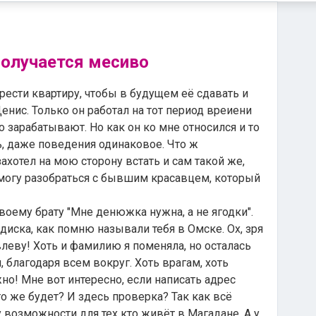
получается месиво
рести квартиру, чтобы в будущем её сдавать и
Денис. Только он работал на тот период вреиени
 зарабатывают. Но как он ко мне относился и то
ь, даже поведения одинаковое. Что ж
ахотел на мою сторону встать и сам такой же,
а могу разобраться с бывшим красавцем, который
воему брату "Мне денюжка нужна, а не ягодки".
иска, как помню называли тебя в Омске. Ох, зря
еву! Хоть и фамилию я поменяла, но осталась
 благодаря всем вокруг. Хоть врагам, хоть
но! Мне вот интересно, если написать адрес
о же будет? И здесь проверка? Так как всё
у возможности для тех кто живёт в Магадане. А у