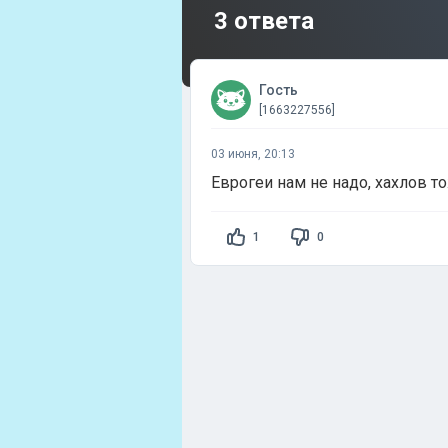
3 ответа
Гость
[1663227556]
03 июня, 20:13
Еврогеи нам не надо, хахлов т
1
0