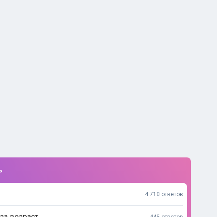
ь
4 710 ответов
за возраст