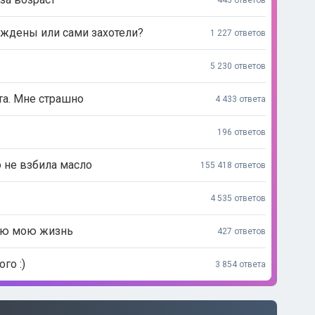
445 ответов
дены или сами захотели?
1 227 ответов
5 230 ответов
та. Мне страшно
4 433 ответа
196 ответов
о не взбила масло
155 418 ответов
4 535 ответов
сю мою жизнь
427 ответов
го :)
3 854 ответа