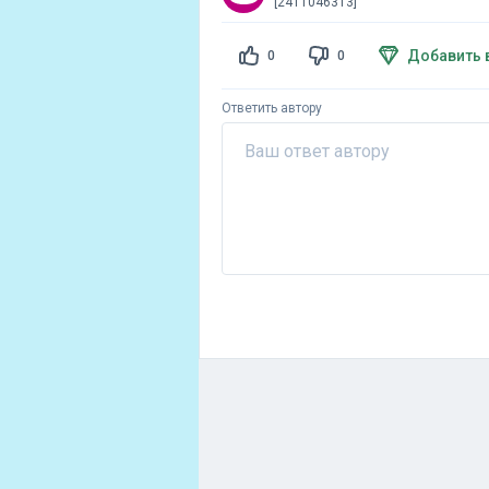
[2411046313]
Добавить 
0
0
Ответить автору