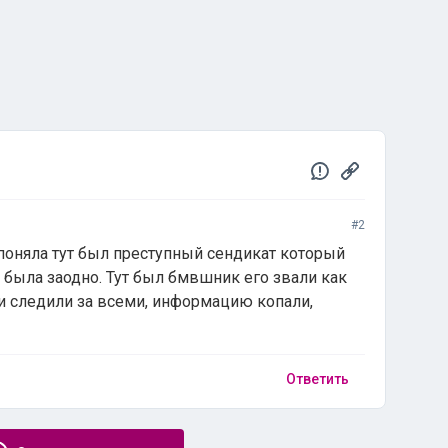
#2
 поняла тут был преступный сендикат который
 была заодно. Тут был бмвшник его звали как
они следили за всеми, информацию копали,
Ответить