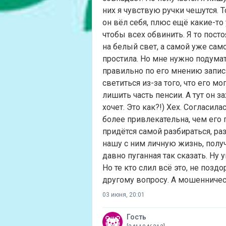
них я чувствую ручки чешутся. Т
он вёл себя, плюс ещё какие-т
чтобы всех обвинить. Я то пост
на белый свет, а самой уже сам
простила. Но мне нужно подумат
правильно по его мнению запис
светиться из-за того, что его м
лишить часть пенсии. А тут он 
хочет. Это как?!) Хех. Согласил
более привлекательна, чем его
придётся самой разбираться, ра
нашу с ним личную жизнь, получи
давно пуганная так сказать. Ну 
Но те кто слил всё это, не позд
другому вопросу. А мошенничес
03 июня, 20:01
Гость