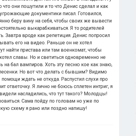
о что они пошутили и то что Денис сделал и как
о угрожающие документики писал. Готовился,
оянно беру вину на себя, чтобы своих же вывести
остоятельно выкарабкиваться. Я то родителей
ь. Завтра вроде как репетиция. Денис попросил
ывать его на видео. Раньше он не хотел
огут найти пристава или там военкомат, чтобы
захотел славы. Но и светиться одновременно не
ась на бал вампиров. Хоть эту песню кое как знаю,
 песенки. Но вот что делать с бывшим? Видимо
з помощи ждать не откуда. Распустил слухи про
т ответочку. Я лично не боюсь сплетен интриг, я
увидели насладились, что тут такого? Молодцы!
оровиться. Сама пойду по головам но уже по
кую схему я рано или поздно напишу!