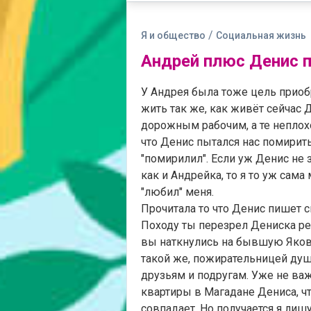
/
Я и общество
Социальная жизнь
Андрей плюс Денис 
У Андрея была тоже цель приоб
жить так же, как живёт сейчас 
дорожным рабочим, а те неплохо
что Денис пытался нас помирит
"помирилил". Если уж Денис не з
как и Андрейка, то я то уж сам
"любил" меня.
Прочитала то что Денис пишет с
Походу ты перезрел Дениска ред
вы наткнулись на бывшую Яковл
такой же, пожирательницей душ,
друзьям и подругам. Уже не важ
квартиры в Магадане Дениса, чт
совпадает. Но получается я лиш