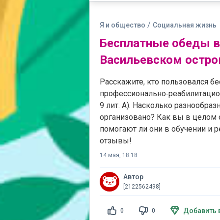
/
Я и общество
Социальная жизнь
Бесплатные обеды в
Васильевском остро
Расскажите, кто пользовался б
профессионально‑реабилитацион
9 лит. А). Насколько разнообра
организовано? Как вы в целом 
помогают ли они в обучении и р
отзывы!
14 мая, 18:18
Автор
[2122562498]
Добавить 
0
0