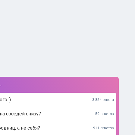
ь
го :)
3 854 ответа
на соседей снизу?
159 ответов
вниц, а не себя?
911 ответов