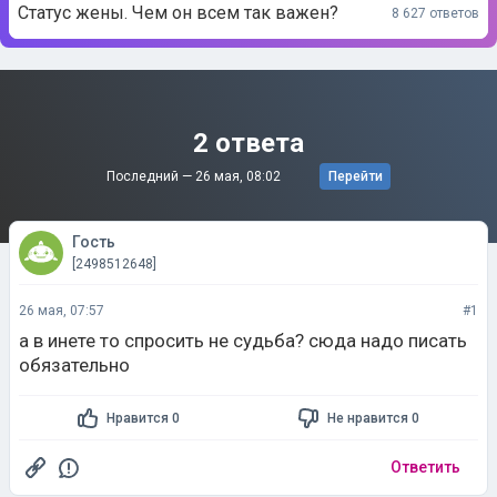
Статус жены. Чем он всем так важен?
8 627 ответов
2 ответа
Последний —
26 мая, 08:02
Перейти
Гость
[2498512648]
26 мая, 07:57
#1
а в инете то спросить не судьба? сюда надо писать
обязательно
Нравится 0
Не нравится 0
Ответить