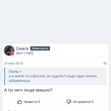
Соната
Живу здесь
[403177880]
26 мая, 08:02
#2
Гость
а в инете то спросить не судьба? сюда надо писать
обязательно
А ты чего сюда пришло?
Нравится 0
Не нравится 0