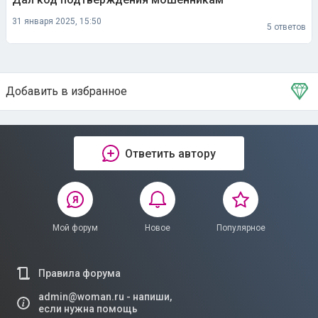
31 января 2025, 15:50
5 ответов
Добавить в избранное
Тема в избранном
Ответить автору
Мой форум
Новое
Популярное
Правила форума
admin@woman.ru - напиши,
если нужна помощь