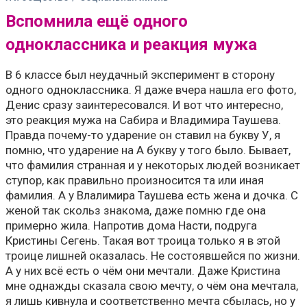
Вспомнила ещё одного
одноклассника и реакция мужа
В 6 классе был неудачный эксперимент в сторону
одного одноклассника. Я даже вчера нашла его фото,
Денис сразу заинтересовался. И вот что интересно,
это реакция мужа на Сабира и Владимира Таушева.
Правда почему-то ударение он ставил на букву У, я
помню, что ударение на А букву у того было. Бывает,
что фамилия странная и у некоторых людей возникает
ступор, как правильно произносится та или иная
фамилия. А у Влалимира Таушева есть жена и дочка. С
женой так скольз знакома, даже помню где она
примерно жила. Напротив дома Насти, подруга
Кристины Сегень. Такая вот троица только я в этой
троице лишней оказалась. Не состоявшейся по жизни.
А у них всё есть о чём они мечтали. Даже Кристина
мне однажды сказала свою мечту, о чём она мечтала,
я лишь кивнула и соответственно мечта сбылась, но у