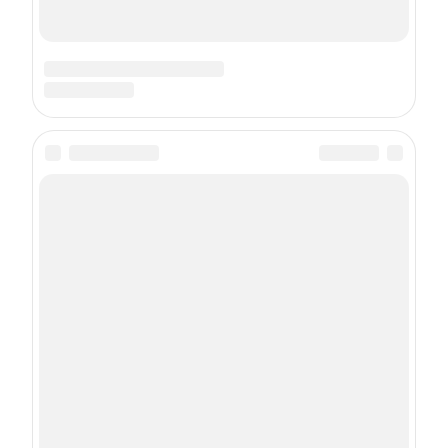
О проекте
Контакты
Реклама
Пользовательское соглашение
Политика использования cookie-файлов
Рекомендательные технологии
Техподдержка