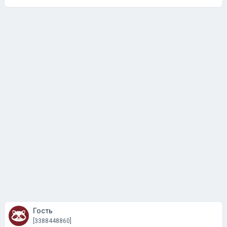
Гость
[3388448860]
26 января, 18:11
#7
Пронзает взглядом)нейросеть так пишет.