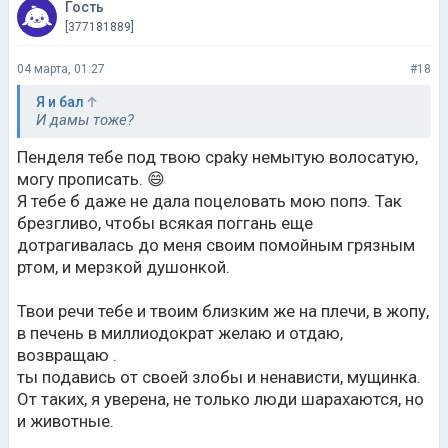
04 марта, 01:27
#18
Я и бал
И дамы тоже?
Пенделя тебе под твою срaky немытую волосатую,
могу прописать. 😄
Я тебе б даже не дала поцеловать мою попэ. Так
брезгливо, чтобы всякая поггань еще
дотрагивалась до меня своим помойным грязным
ртом, и мерзкой душонкой.
Твои речи тебе и твоим близким же на плечи, в жoпу,
в печень в миллиодократ желаю и отдаю,
возвращаю .
ты подавись от своей злобы и ненависти, мущинка.
От таких, я уверена, не только люди шарахаются, но
и животные.
Беда с тобой, печаль, потери.
P.S. больше напишешь, больше тебе в миллионкрат