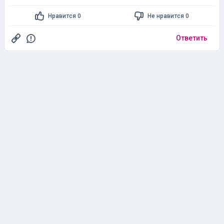
Ответить
Evridika
Нормальный парень с необычным ником