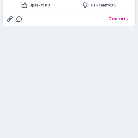
Evridika
Нормальный парень с необычным ником
[29758124]