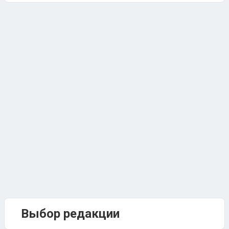
Выбор редакции
Время для себя: игра «Ромашка» 10
159 ответов