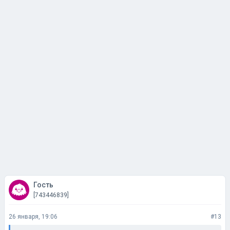
Гость
[743446839]
26 января, 19:06
#13
r1k
что будет когда отец узнает как его дочь дрёт его
друга...