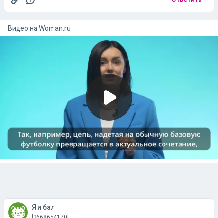
Я и бал
[2668654170]
26 января, 17:56
#5
Опять влажные фантазии старых пердунцовичей.