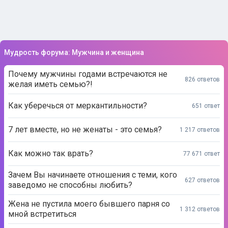
Мудрость форума: Мужчина и женщина
Почему мужчины годами встречаются не
826 ответов
желая иметь семью?!
Как уберечься от меркантильности?
651 ответ
7 лет вместе, но не женаты - это семья?
1 217 ответов
Как можно так врать?
77 671 ответ
Зачем Вы начинаете отношения с теми, кого
627 ответов
заведомо не способны любить?
Жена не пустила моего бывшего парня со
1 312 ответов
мной встретиться
Помогите расстаться с женатым мужчиной
10 893 ответа
Сожительство до брака - Вы за или против?
704 ответа