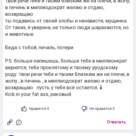
ты подавись от своей злобы и ненависти, мущинка.
От таких, я уверена, не только люди шарахаются, но
и животные.
Беда с тобой, печаль, потери.
P.S. больше напишешь, больше тебе в миллионкрат
вернётся, тебе проклятому и твоему уродскому
роду. твои речи тебе и твоим близким же на плечи, в
жoпу , в печень , в миллиодократ желаю и отдаю,
возвращаю . пусть у тебя всё остается. 🕯️
Kick in your fat ass, раковый.
Нравится 0
Не нравится 0
Ответить
Гость
[377181889]