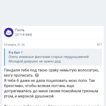
Гость
[377181889]
04 марта, 01:26
#17
Я и бал
Опять влажные фантазии старых пердунцовичей.
Молодой девушке не нужно дед
Пенделя тебе под твою срaky немытую волосатую,
могу прописать. 😄
Я тебе б даже не дала поцеловать мою попэ. Так
брезгливо, чтобы всякая поггань еще
дотрагивалась до меня своим помойным грязным
ртом, и мерзкой душонкой.
Твои речи тебе и твоим близким же на плечи, в жoпу,
в печень в миллиодократ желаю и отдаю,
возвращаю .