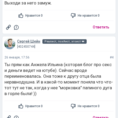
Ответить
Сергей Шейн
Реалист, пох#ист, эгоист 👑
[402450744]
26 января, 17:56
#4
Ты прям как Анжела Ильина (которая блог про секс
и деньги ведет на ютубе). Сейчас вроде
переименовалась. Она тоже к другу отца была
неравнодушна. И в какой-то момент поняла что что-
тот тут не так, когда у нее "морковка" папиного дуга
в горле была! ))
Нравится 0
Не нравится 0
Ответить
Видео на
woman.ru