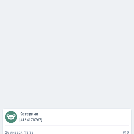
Катерина
[4164178767]
26 января, 18:38
#10
Папа , мне так не хватает твоего внимания и любви ,
что я ищу тебя в твоих ровесниках , один из них твой
близкий друг