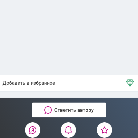
Добавить в избранное
Тема в избранном
Ответить автору
Мой форум
Новое
Популярное