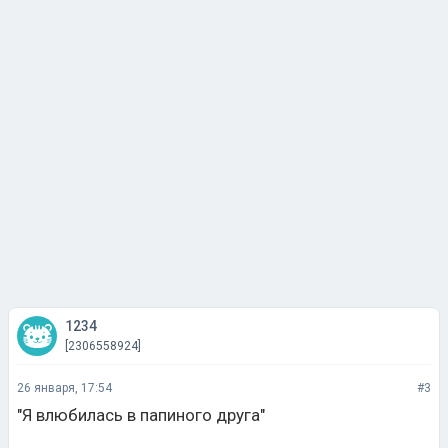
1234
[2306558924]
26 января, 17:54
#3
"Я влюбилась в папиного друга"
Выходи за него замуж.
Нравится 0
Не нравится 0