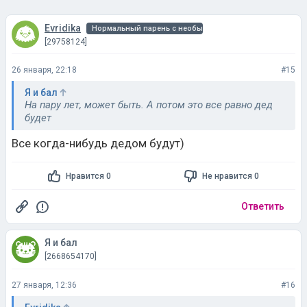
26 января, 22:18
#15
Я и бал
На пару лет, может быть. А потом это все равно дед
будет
Все когда-нибудь дедом будут)
Нравится 0
Не нравится 0
Ответить
Я и бал
[2668654170]
27 января, 12:36
#16
Evridika
Все когда-нибудь дедом будут)
И дамы тоже?