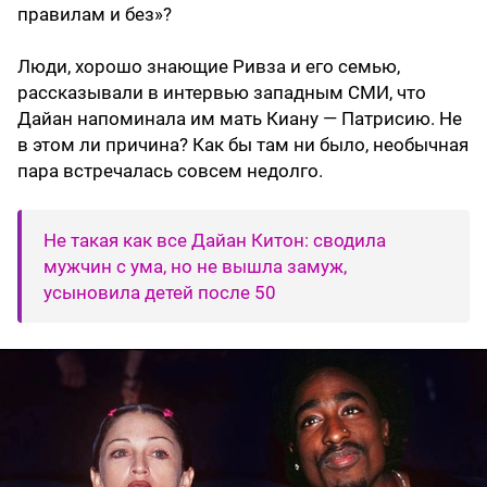
правилам и без»?
Люди, хорошо знающие Ривза и его семью,
рассказывали в интервью западным СМИ, что
Дайан напоминала им мать Киану — Патрисию. Не
в этом ли причина? Как бы там ни было, необычная
пара встречалась совсем недолго.
Не такая как все Дайан Китон: сводила
мужчин с ума, но не вышла замуж,
усыновила детей после 50