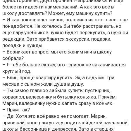
односторонняя, двусторонняя. Непроливайка. И ещё
более пятидесяти наименований. А как это всё в
школу доставлять? Может, ему машину купить?
– И как показывает жизнь, половина из этого всего не
понадобится. Не хотелось бы тебя расстраивать, но
ещё пару учебников нужно будет перекупить, в нужной
редакции. Зато прибавятся экскурсии, подарки,
поездки и нужды.
– Возникает вопрос: мы его женим или в школу
собрали?
– Я тебе больше скажу, этот список не заканчивается
круглый год.
– Блин, проще квартиру купить. Эх, а ведь мы три
месяца с сыном жили душа в душу.
– Ты самое главное забыла купить: пустырник,
корвалол, валерьянку и бутылку коньяка. Причём,
Марин, валерьянку нужно капать сразу в коньяк.
– Прям так?
– Да. Хотя это всё равно не помогает. Марин,
привыкай, конец августа, у родителей детей начальной
школы бессонница и депрессия. Зато в старших