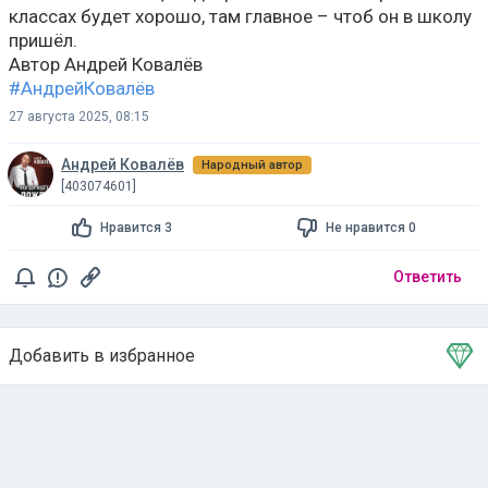
классах будет хорошо, там главное – чтоб он в школу
пришёл.
Автор Андрей Ковалёв
#АндрейКовалёв
27 августа 2025, 08:15
Андрей Ковалёв
Народный автор
[403074601]
Нравится 3
Не нравится 0
Ответить
Добавить в избранное
Тема в избранном