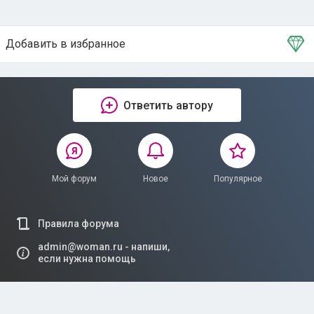
Добавить в избранное
Тема в избранном
Ответить автору
Мой форум
Новое
Популярное
Правила форума
admin@woman.ru - напиши,
если нужна помощь