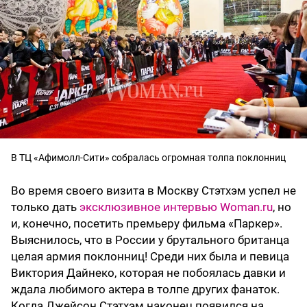
В ТЦ «Афимолл-Сити» собралась огромная толпа поклонниц
Во время своего визита в Москву Стэтхэм успел не
только дать
эксклюзивное интервью Woman.ru
, но
и, конечно, посетить премьеру фильма «Паркер».
Выяснилось, что в России у брутального британца
целая армия поклонниц! Среди них была и певица
Виктория Дайнеко, которая не побоялась давки и
ждала любимого актера в толпе других фанаток.
Когда Джейсон Стэтхэм наконец появился на