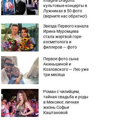
Imagine Dragons:
культовые концерты в
Лужниках в 50 фото
(верните нас обратно!)
Звезда Первого канала
Ирина Муромцева
стала жертвой горе-
косметолога и
филлеров — фото
Первое фото сына
Акиньшиной и
Козловского — Лео уже
три месяца
Роман с чилийцем,
тайная свадьба и роды
в Мексике: личная
жизнь Софьи
Каштановой