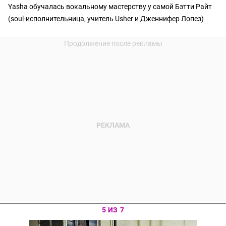
Yasha обучалась вокальному мастерству у самой Бэтти Райт
(soul-исполнительница, учитель Usher и Дженнифер Лопез)
5 ИЗ 7