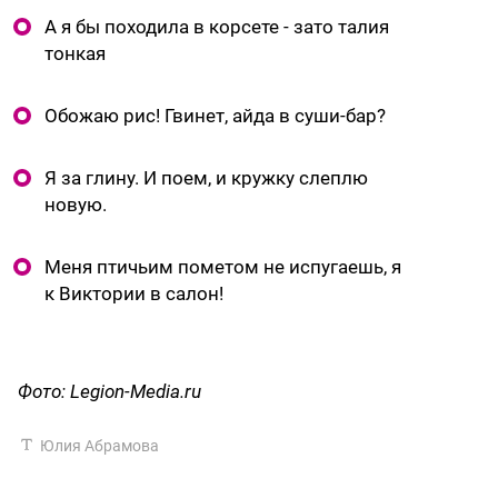
А я бы походила в корсете - зато талия
тонкая
Обожаю рис! Гвинет, айда в суши-бар?
Я за глину. И поем, и кружку слеплю
новую.
Меня птичьим пометом не испугаешь, я
к Виктории в салон!
Фото: Legion-Media.ru
Юлия Абрамова