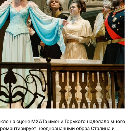
акле на сцене МХАТа имени Горького наделало много
а романтизирует неоднозначный образ Сталина и