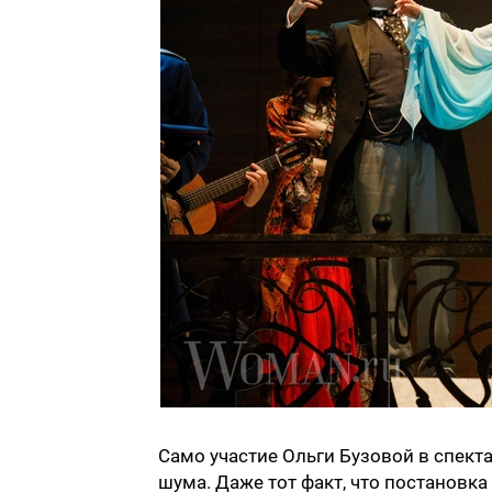
Само участие Ольги Бузовой в спект
шума. Даже тот факт, что постановк