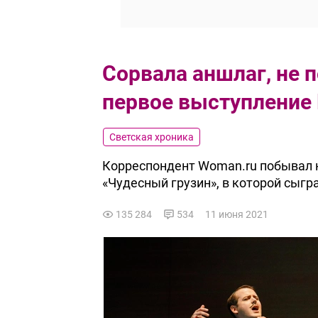
Сорвала аншлаг, не 
первое выступление
Светская хроника
Корреспондент Woman.ru побывал 
«Чудесный грузин», в которой сыг
135 284
534
11 июня 2021