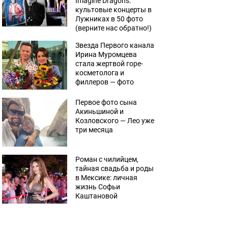
Imagine Dragons:
культовые концерты в
Лужниках в 50 фото
(верните нас обратно!)
Звезда Первого канала
Ирина Муромцева
стала жертвой горе-
косметолога и
филлеров — фото
Первое фото сына
Акиньшиной и
Козловского — Лео уже
три месяца
Роман с чилийцем,
тайная свадьба и роды
в Мексике: личная
жизнь Софьи
Каштановой