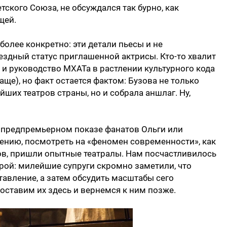
ского Союза, не обсуждался так бурно, как
щей.
олее конкретно: эти детали пьесы и не
вездный статус приглашенной актрисы. Кто-то хвалит
ее и руководство МХАТа в растлении культурного кода
чаще), но факт остается фактом: Бузова не только
йших театров страны, но и собрала аншлаг. Ну,
 предпремьерном показе фанатов Ольги или
влению, посмотреть на «феномен современности», как
ков, пришли опытные театралы. Нам посчастливилось
арой: милейшие супруги скромно заметили, что
тавление, а затем обсудить масштабы сего
оставим их здесь и вернемся к ним позже.