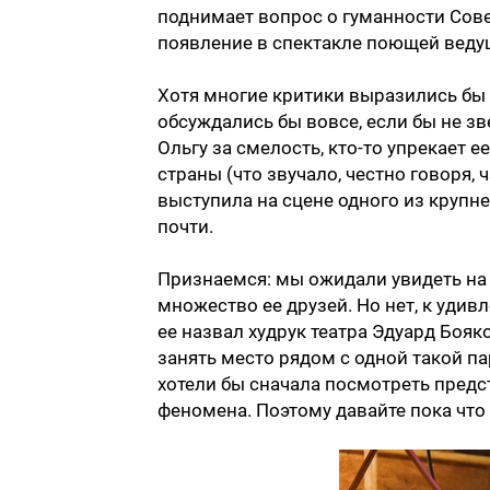
поднимает вопрос о гуманности Совет
появление в спектакле поющей веду
Хотя многие критики выразились бы б
обсуждались бы вовсе, если бы не з
Ольгу за смелость, кто-то упрекает 
страны (что звучало, честно говоря, 
выступила на сцене одного из крупне
почти.
Признаемся: мы ожидали увидеть на
множество ее друзей. Но нет, к уди
ее назвал худрук театра Эдуард Боя
занять место рядом с одной такой п
хотели бы сначала посмотреть предс
феномена. Поэтому давайте пока что 