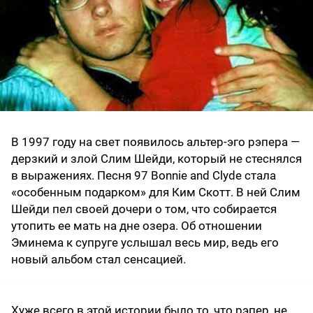
В 1997 году на свет появилось альтер-эго рэпера —
дерзкий и злой Слим Шейди, который не стеснялся
в выражениях. Песня 97 Bonnie and Clyde стала
«особенным подарком» для Ким Скотт. В ней Слим
Шейди пел своей дочери о том, что собирается
утопить ее мать на дне озера. Об отношении
Эминема к супруге услышал весь мир, ведь его
новый альбом стал сенсацией.
Хуже всего в этой истории было то, что рэпер, не