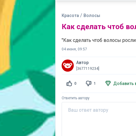
/
Красота
Волосы
Как сделать чтоб в
"Как сделать чтоб волосы росли
04 июня, 09:57
Автор
[3677119234]
Добавить 
0
1
Ответить автору