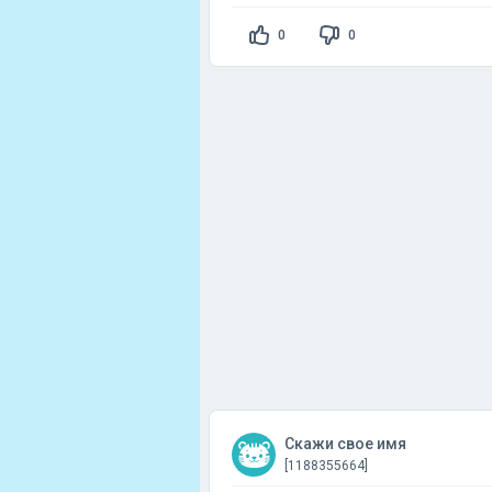
0
0
Скажи свое имя
[1188355664]