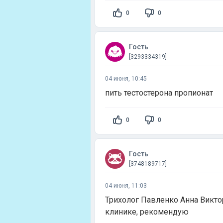
0
0
Гость
[3293334319]
04 июня, 10:45
пить тестостерона пропионат
0
0
Гость
[3748189717]
04 июня, 11:03
Трихолог Павленко Анна Викто
клинике, рекомендую