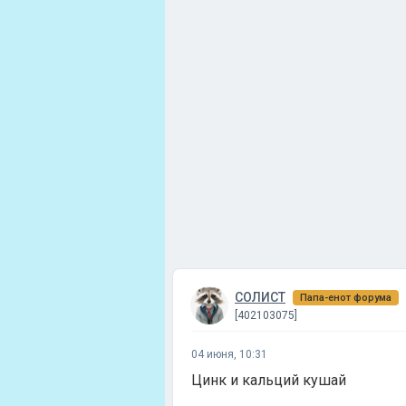
СОЛИСТ
Папа-енот форума
[402103075]
04 июня, 10:31
Цинк и кальций кушай