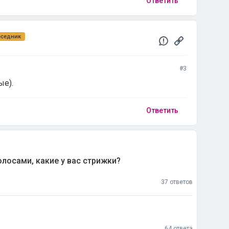
Ответить
еседник
#3
ые).
Ответить
лосами, какие у вас стрижки?
37 ответов
64 ответа