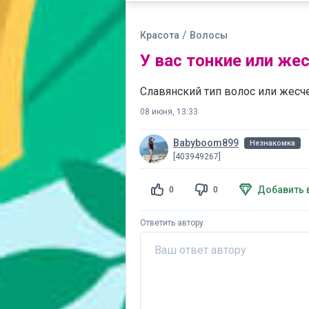
/
Красота
Волосы
У вас тонкие или же
Славянский тип волос или жесч
08 июня, 13:33
Babyboom899
Незнакомка
[403949267]
Добавить 
0
0
Ответить автору