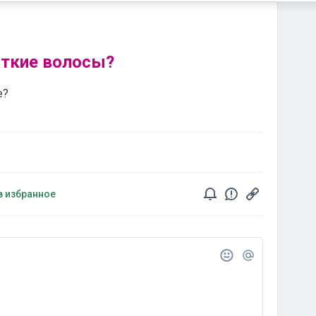
сткие волосы?
е?
в избранное