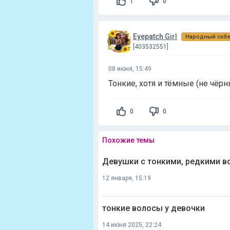
1
0
Eyepatch Girl
Народный соб
[403532551]
08 июня, 15:49
Тонкие, хотя и тёмные (не чёрн
0
0
Похожие темы
Девушки с тонкими, редкими во
12 января, 15:19
тонкие волосы у девочки
14 июня 2025, 22:24