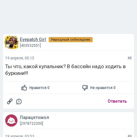
Eyepatch Girl
Народный собеседник
[403532551]
19 апреля, 00:15
#8
Ты что, какой купальник? В бассейн надо ходить в
буркини!!!
Нравится 0
Не нравится 0
Ответить
Парацетомол
[2978722200]
19 апреля, 03:53
#9