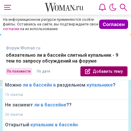
На информационном ресурсе применяются cookie-
Согласен
файлы. Оставаясь на сайте, вы подтверждаете свое
согласие
на их использование.
Форум Woman.ru
обязательно ли в бассейн слитный купальник - 9
тем по запросу обсуждений на форуме
Добавить тему
По похожести
По дате
Можно
ли
в
бассейн
в
раздельном
купальнике
?
15 ответов
Не засмеют
ли
в
бассейне
??
20 ответов
Открытый
купальник
в
бассейн