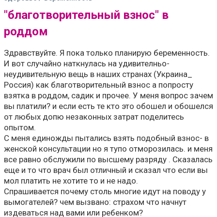
"благотворительный взнос" в
роддом
Здравствуйте. Я пока только планирую беременность.
И вот случайно наткнулась на удивителньо-
неудивительную вещь в наших странах (Украина_
Россия) как благотворительный взнос а попросту
взятка в роддом, садик и прочее. У меня вопрос зачем
вы платили? и если есть те кто это обошел и обошелся
от любых допю незаконных затрат поделитесь
опытом.
С меня единожды пытались взять подобный взнос- в
женской консультации но я тупо отморозилась. и меня
все равно обслужили по высшему разряду . Сказалась
еще и то что врач был отличный и сказал что если вы
мол платить не хотите то и не надо.
Спрашивается почему столь многие идут на поводу у
вымогателей? чем вызвано: страхом что начнут
издеваться над вами или ребенком?