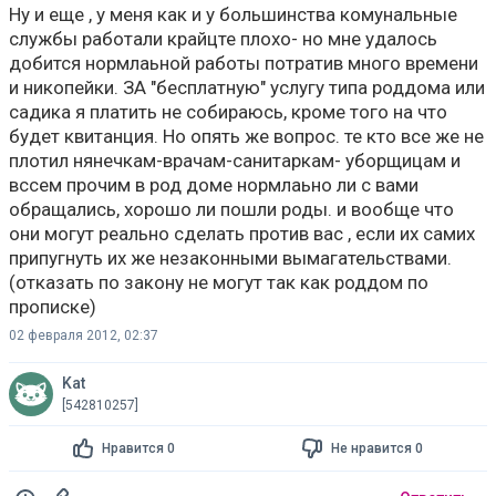
Ну и еще , у меня как и у большинства комунальные
службы работали крайцте плохо- но мне удалось
добится нормлаьной работы потратив много времени
и никопейки. ЗА "бесплатную" услугу типа роддома или
садика я платить не собираюсь, кроме того на что
будет квитанция. Но опять же вопрос. те кто все же не
плотил нянечкам-врачам-санитаркам- уборщицам и
вссем прочим в род доме нормлаьно ли с вами
обращались, хорошо ли пошли роды. и вообще что
они могут реально сделать против вас , если их самих
припугнуть их же незаконными вымагательствами.
(отказать по закону не могут так как роддом по
прописке)
02 февраля 2012, 02:37
Kat
[542810257]
Нравится 0
Не нравится 0