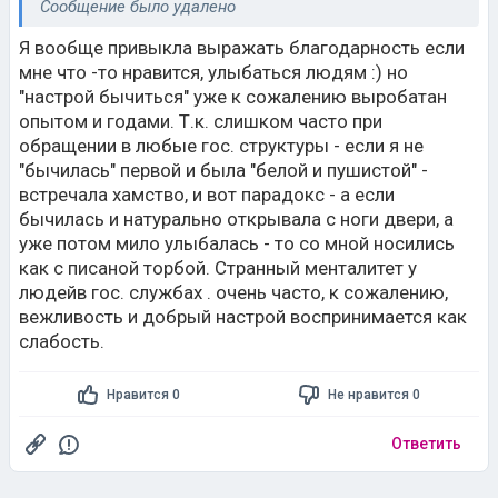
Сообщение было удалено
Я вообще привыкла выражать благодарность если
мне что -то нравится, улыбаться людям :) но
"настрой бычиться" уже к сожалению выробатан
опытом и годами. Т.к. слишком часто при
обращении в любые гос. структуры - если я не
"бычилась" первой и была "белой и пушистой" -
встречала хамство, и вот парадокс - а если
бычилась и натурально открывала с ноги двери, а
уже потом мило улыбалась - то со мной носились
как с писаной торбой. Странный менталитет у
людейв гос. службах . очень часто, к сожалению,
вежливость и добрый настрой воспринимается как
слабость.
Нравится 0
Не нравится 0
Ответить