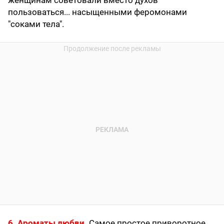
женщинам советовали вместо духов
пользоваться... насыщенными феромонами
"соками тела".
6. Ароматы любви.
Самое простое приворотное