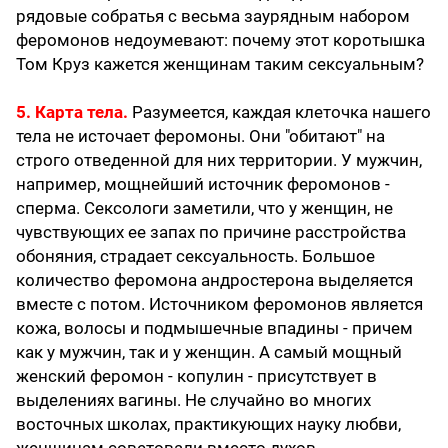
рядовые собратья с весьма заурядным набором
феромонов недоумевают: почему этот коротышка
Том Круз кажется женщинам таким сексуальным?
5. Карта тела.
Разумеется, каждая клеточка нашего
тела не источает феромоны. Они "обитают" на
строго отведенной для них территории. У мужчин,
например, мощнейший источник феромонов -
сперма. Сексологи заметили, что у женщин, не
чувствующих ее запах по причине расстройства
обоняния, страдает сексуальность. Большое
количество феромона андростерона выделяется
вместе с потом. Источником феромонов является
кожа, волосы и подмышечные впадины - причем
как у мужчин, так и у женщин. А самый мощный
женский феромон - копулин - присутствует в
выделениях вагины. Не случайно во многих
восточных школах, практикующих науку любви,