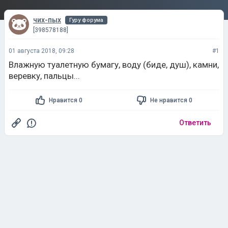
чих-пых
Гуру форума
[398578188]
01 августа 2018, 09:28
#1
Влажную туалетную бумагу, воду (биде, душ), камни,
веревку, пальцы...
Нравится 0
Не нравится 0
Ответить