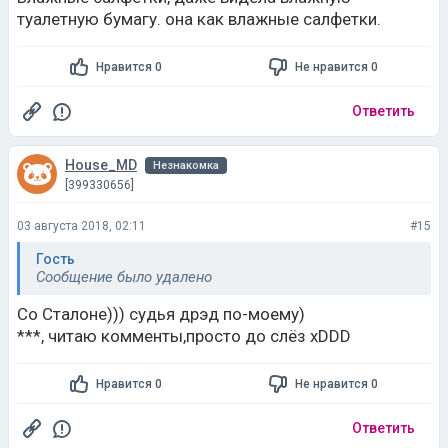
туалетную бумагу. она как влажные салфетки.
Нравится 0
Не нравится 0
Ответить
House_MD
Незнакомка
[399330656]
03 августа 2018, 02:11
#15
Гость
Сообщение было удалено
Со Сталоне))) судья дрэд по-моему)
***, читаю комменты,просто до слёз xDDD
Нравится 0
Не нравится 0
Ответить