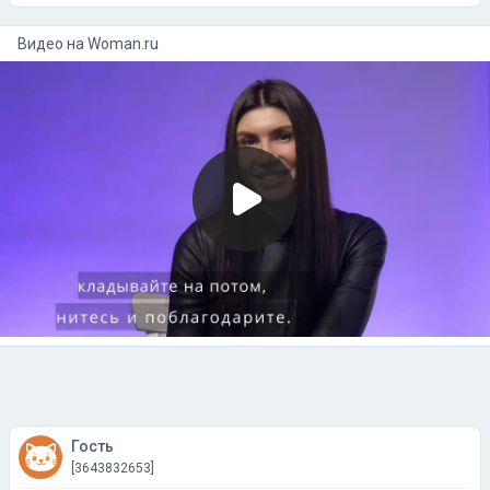
Видео на
woman.ru
Гость
[3643832653]