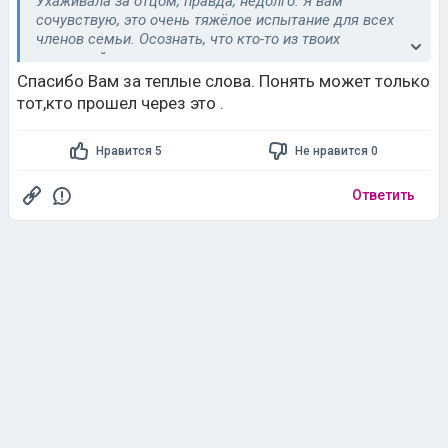
Ухаживала за отцом, правда, недолго. Я вам
сочувствую, это очень тяжёлое испытание для всех
членов семьи. Осознать, что кто-то из твоих
родителей, когда-то энергичных и самостоятельных,
больше не может заботиться о себе — большое
Спасибо Вам за теплые слова. Понять может только
потрясение. Ухаживание за лежачими больными стоит
тот,кто прошел через это .
огромных эмоциональных и физических затрат. Но это
наш долг, как бы не было нам трудно, т.к. они дали
Нравится 5
Не нравится 0
нам жизнь, вырастили и всегда были нашим тылом.
Одна из заповедей: « Уважай отца и мать». В этих
словах глубокий смысл. А на практике, нужно
Ответить
подумать о том, какие обязанности каждый из
родственников мог бы взять на себя. Тем более, что у
вас хорошие помощники. Обратитесь в Социальную
службу, которая предоставляет услуги для пожилых.
Выясните, какими услугами вы можете
воспользоваться, чтобы облегчить свою задачу и
обеспечить наилучший уход. В государственном
учреждении расценки приемлемые. Держитесь! Сил
вам и терпения! Бог посылает испытания, которые мы
можем вынести и даёт на это силы.