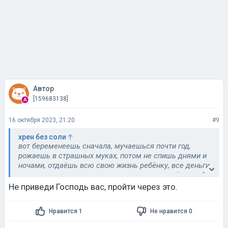
Автор
[159683138]
16 октября 2023, 21:20
#9
хрен без соли
вот беременеешь сначала, мучаешься почти год,
рожаешь в страшных муках, потом не спишь днями и
ночами, отдаëшь всю свою жизнь ребёнку, все деньги
на него спускаешь, а он как повзрослеет, ждёт твоей
смерти и жалуется на то, что приходится за тобой
Не приведи Господь вас, пройти через это.
ухаживать
никогда не буду рожать.. а то вырастет такое же
Нравится 1
Не нравится 0
неблагодарное отродье