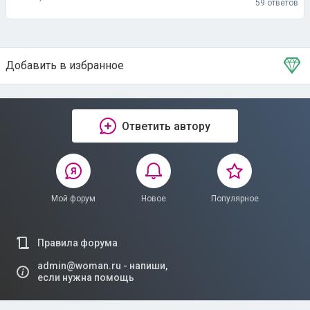
59 ответов
Добавить в избранное
Тема в избранном
Ответить автору
Мой форум
Новое
Популярное
Правила форума
admin@woman.ru - напиши,
если нужна помощь