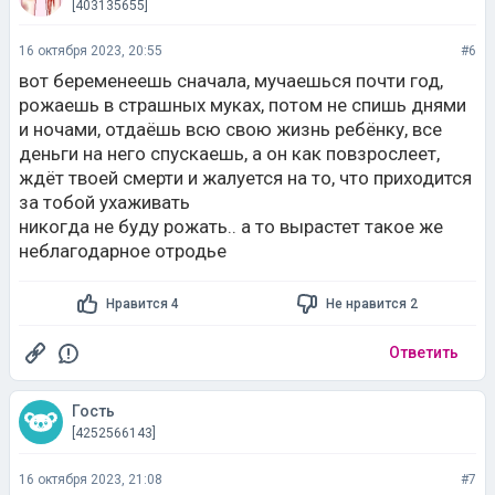
[403135655]
16 октября 2023, 20:55
#6
вот беременеешь сначала, мучаешься почти год,
рожаешь в страшных муках, потом не спишь днями
и ночами, отдаëшь всю свою жизнь ребёнку, все
деньги на него спускаешь, а он как повзрослеет,
ждёт твоей смерти и жалуется на то, что приходится
за тобой ухаживать
никогда не буду рожать.. а то вырастет такое же
неблагодарное отродье
Нравится 4
Не нравится 2
Ответить
Гость
[4252566143]
16 октября 2023, 21:08
#7