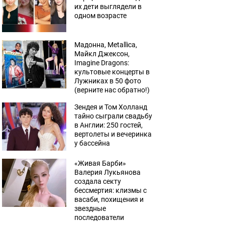
их дети выглядели в
одном возрасте
Мадонна, Metallica,
Майкл Джексон,
Imagine Dragons:
культовые концерты в
Лужниках в 50 фото
(верните нас обратно!)
Зендея и Том Холланд
тайно сыграли свадьбу
в Англии: 250 гостей,
вертолеты и вечеринка
у бассейна
«Живая Барби»
Валерия Лукьянова
создала секту
бессмертия: клизмы с
васаби, похищения и
звездные
последователи