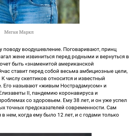
Меган Маркл
у поводу воодушевление. Поговаривают, принц
лагал жене извиниться перед родными и вернуться в
 хочет быть «знаменитой американской
час ставит перед собой весьма амбициозные цели,
ит. К числу скептиков относится и известный
е. Его называют «живым Нострадамусом» и
 Елизаветы II, пандемию коронавируса и
проблемах со здоровьем. Ему 38 лет, и он уже успел
ых точных предсказателей современности. Сам
в нем, когда ему было 12 лет, и с годами только