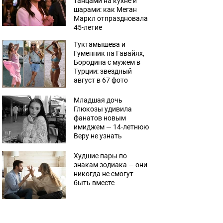
танцами на кухне и
шарами: как Меган
Маркл отпраздновала
45-летие
Туктамышева и
Гуменник на Гавайях,
Бородина с мужем в
Турции: звездный
август в 67 фото
Младшая дочь
Глюкозы удивила
фанатов новым
имиджем — 14-летнюю
Веру не узнать
Худшие пары по
знакам зодиака — они
никогда не смогут
быть вместе