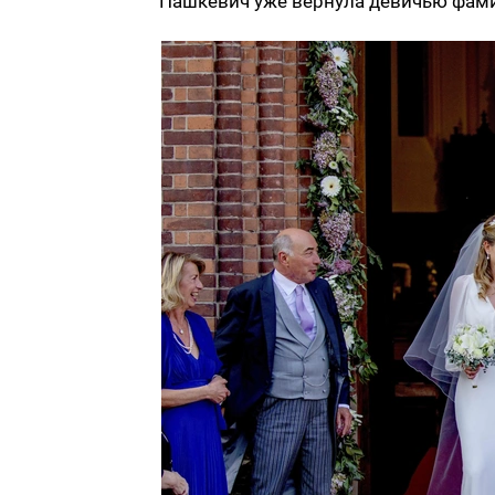
Пашкевич уже вернула девичью фам