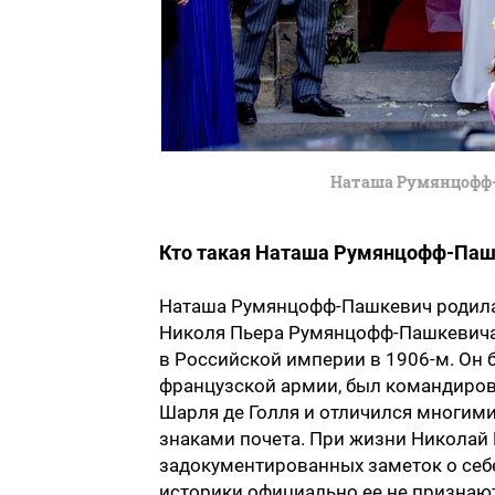
Наташа Румянцофф-
Кто такая Наташа Румянцофф-Паш
Наташа Румянцофф-Пашкевич родилась
Николя Пьера Румянцофф-Пашкевича
в Российской империи в 1906-м. Он 
французской армии, был командирова
Шарля де Голля и отличился многим
знаками почета. При жизни Николай
задокументированных заметок о себе
историки официально ее не признают