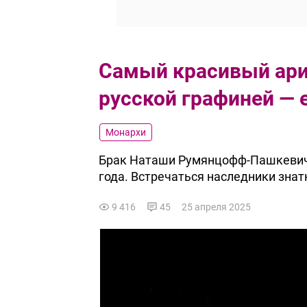
Самый красивый ари
русской графиней — 
Монархи
Брак Наташи Румянцофф-Пашкевич 
года. Встречаться наследники знат
9 416
45
25 апреля 2025