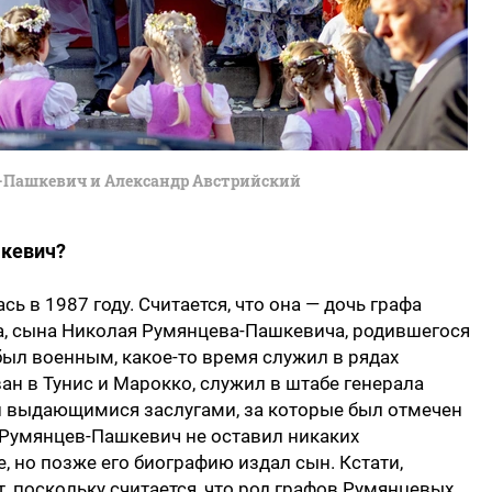
Пашкевич и Александр Австрийский
кевич?
 в 1987 году. Считается, что она — дочь графа
, сына Николая Румянцева-Пашкевича, родившегося
был военным, какое-то время служил в рядах
н в Тунис и Марокко, служил в штабе генерала
и выдающимися заслугами, за которые был отмечен
 Румянцев-Пашкевич не оставил никаких
, но позже его биографию издал сын. Кстати,
, поскольку считается, что род графов Румянцевых