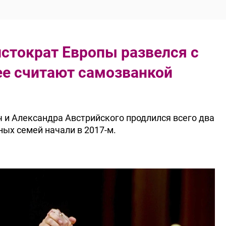
стократ Европы развелся с
ее считают самозванкой
и Александра Австрийского продлился всего два
ных семей начали в 2017-м.