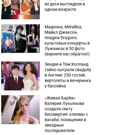
их дети выглядели в
одном возрасте
Мадонна, Metallica,
Майкл Джексон,
Imagine Dragons:
культовые концерты в
Лужниках в 50 фото
(верните нас обратно!)
Зендея и Том Холланд
тайно сыграли свадьбу
в Англии: 250 гостей,
вертолеты и вечеринка
у бассейна
«Живая Барби»
Валерия Лукьянова
создала секту
бессмертия: клизмы с
васаби, похищения и
звездные
последователи