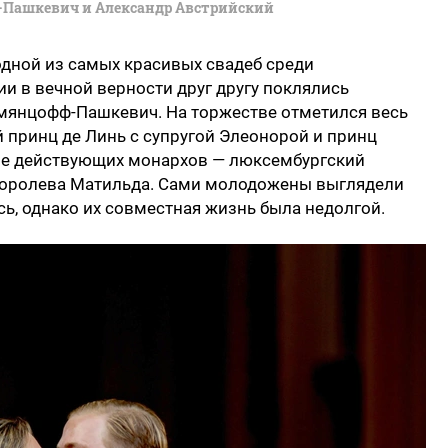
Пашкевич и Александр Австрийский
 одной из самых красивых свадеб среди
ии в вечной верности друг другу поклялись
мянцофф-Пашкевич. На торжестве отметился весь
й принц де Линь с супругой Элеонорой и принц
ое действующих монархов — люксембургский
 королева Матильда. Сами молодожены выглядели
ь, однако их совместная жизнь была недолгой.