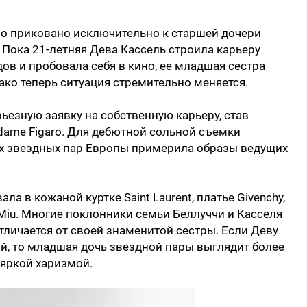
о приковано исключительно к старшей дочери
 Пока 21-летняя Дева Кассель строила карьеру
ов и пробовала себя в кино, ее младшая сестра
ако теперь ситуация стремительно меняется.
ьезную заявку на собственную карьеру, став
dame Figaro. Для дебютной сольной съемки
х звездных пар Европы примерила образы ведущих
а в кожаной куртке Saint Laurent, платье Givenchy,
Miu. Многие поклонники семьи Беллуччи и Касселя
тличается от своей знаменитой сестры. Если Деву
й, то младшая дочь звездной пары выглядит более
 яркой харизмой.