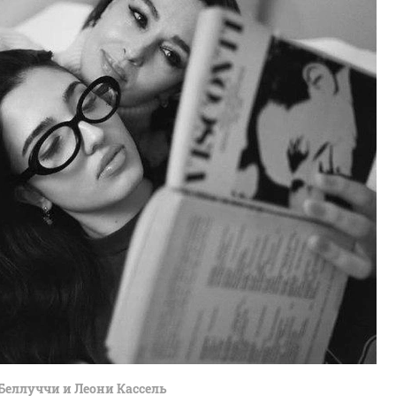
Беллуччи и Леони Кассель