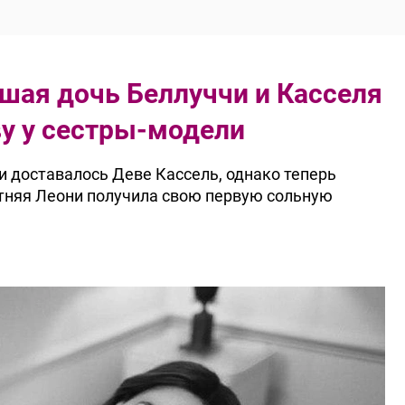
шая дочь Беллуччи и Касселя
ву у сестры-модели
и доставалось Деве Кассель, однако теперь
етняя Леони получила свою первую сольную