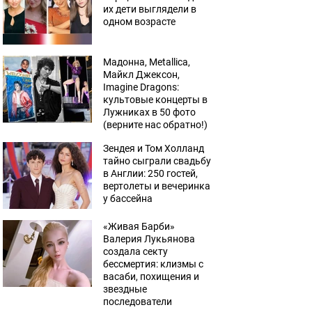
их дети выглядели в
одном возрасте
Мадонна, Metallica,
Майкл Джексон,
Imagine Dragons:
культовые концерты в
Лужниках в 50 фото
(верните нас обратно!)
Зендея и Том Холланд
тайно сыграли свадьбу
в Англии: 250 гостей,
вертолеты и вечеринка
у бассейна
«Живая Барби»
Валерия Лукьянова
создала секту
бессмертия: клизмы с
васаби, похищения и
звездные
последователи