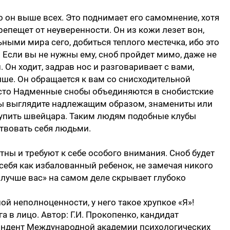
о он выше всех. Это поднимает его самомнение, хотя
репещет от неуверенности. Он из кожи лезет вон,
ными мира сего, добиться теплого местечка, ибо это
 Если вы не нужны ему, сноб пройдет мимо, даже не
Он ходит, задрав нос и разговаривает с вами,
ыше. Он обращается к вам со снисходительной
асто Надменные снобы объединяются в снобистские
и вы выглядите надлежащим образом, знамениты или
купить швейцара. Таким людям подобные клубы
твовать себя людьми.
ы и требуют к себе особого внимания. Сноб будет
 себя как избалованный ребенок, не замечая никого
Я лучше вас» на самом деле скрывает глубоко
й неполноценности, у него такое хрупкое «Я»!
а в лицо. Автор: Г.И. Прокопенко, кандидат
пондент Международной академии психологических