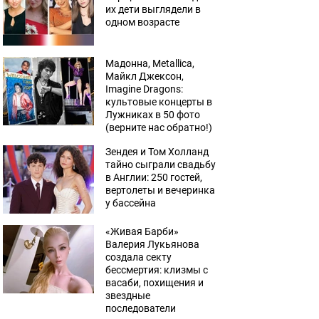
их дети выглядели в
одном возрасте
Мадонна, Metallica,
Майкл Джексон,
Imagine Dragons:
культовые концерты в
Лужниках в 50 фото
(верните нас обратно!)
Зендея и Том Холланд
тайно сыграли свадьбу
в Англии: 250 гостей,
вертолеты и вечеринка
у бассейна
«Живая Барби»
Валерия Лукьянова
создала секту
бессмертия: клизмы с
васаби, похищения и
звездные
последователи