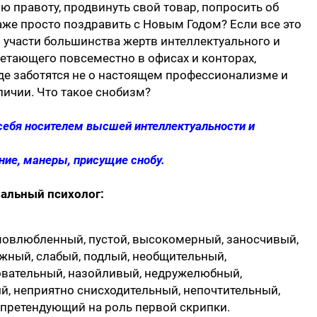
ою правоту, продвинуть свой товар, попросить об
аже просто поздравить с Новым Годом? Если все это
и участи большинства жертв интеллектуального и
етающего повсеместно в офисах и конторах,
где заботятся не о настоящем профессионализме и
еличии. Что такое снобизм?
себя носителем высшей интеллектуальности и
ние, манеры, присущие снобу.
нальный психолог:
овлюбленный, пустой, высокомерный, заносчивый,
жный, слабый, подлый, необщительный,
бовательный, назойливый, недружелюбный,
й, неприятно снисходительный, непочтительный,
 претендующий на роль первой скрипки.