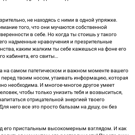
зрительно, не находясь с ними в одной упряжке.
мание того, что они мучаются собственной
еренности в себе. Но когда ты стоишь у такого
его надменные нравоучения и презрительные
нства, каким жалким ты себе кажешься на фоне его
о кабинета, его свиты...
на на самом патетическом и важном моменте вашего
 перед твоим носом, утаивать информацию, которая
но необходима. И многое-многое другое умеет
ловек, чтобы только унизить тебя и возвыситься,
напитаться отрицательной энергией твоего
ля него все это просто бальзам на душу, он без
под его пристальным высокомерным взглядом. И как