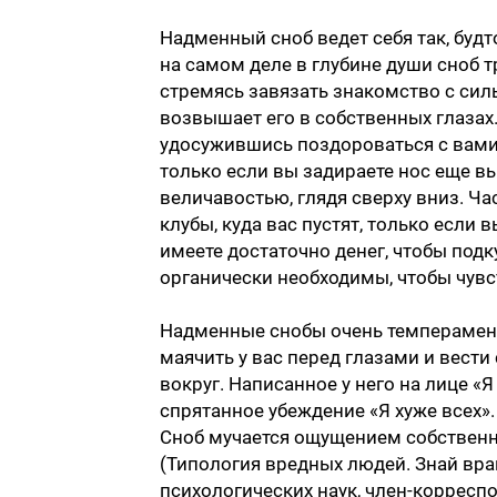
Надменный сноб ведет себя так, будт
на самом деле в глубине души сноб т
стремясь завязать знакомство с силь
возвышает его в собственных глазах.
удосужившись поздороваться с вами. 
только если вы задираете нос еще в
величавостью, глядя сверху вниз. Ч
клубы, куда вас пустят, только есл
имеете достаточно денег, чтобы под
органически необходимы, чтобы чувс
Надменные снобы очень темпераментн
маячить у вас перед глазами и вести
вокруг. Написанное у него на лице «
спрятанное убеждение «Я хуже всех».
Сноб мучается ощущением собственно
(Типология вредных людей. Знай враг
психологических наук, член-коррес