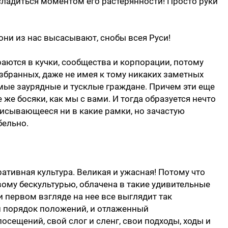
насладиться моментом его растерянности! Просто руки
 они из нас высасывают, снобы всея Руси!
раются в кучки, сообщества и корпорации, потому
избранных, даже не имея к тому никаких заметных
мые заурядные и тусклые граждане. Причем эти еще
 же босяки, как мы с вами. И тогда образуется нечто
исывающееся ни в какие рамки, но зачастую
бельно.
ративная культура. Великая и ужасная! Потому что
ому бескультурью, облачена в такие удивительные
и первом взгляде на нее все выглядит так
 и порядок положений, и отлаженный
осещений, свой слог и сленг, свои подходы, ходы и