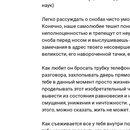
наук)
Легко рассуждать о снобах чисто умо
Конечно, наше самолюбие тешит пони
неполноценностью и трепещут от неув
сноба перед носом и выслушиваешь 
замечания в адрес твоего несоверше
великости, его навороченной тачки, ег
Как любит он бросать трубку телефо
разговора, захлопывать дверь прямо
тебе в данный момент просто жизнен
проделывать этот изобретательный че
вывести из состояния равновесия и 
смущения, унижения и ничтожности. Д
этого, можно сказать, жить не может.
Как съеживается все у тебя внутри 