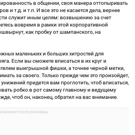
жированность в общении, своя манера оттопыривать
 и т.д. и т.п. И все это не касается дела, вернее
ности служит иным целям: возвышению за счет
шетесь вовремя в рамки этой корпоративной
вышвырнут, как пробку от шампанского, на
ожных маленьких и больших хитростей для
яга. Если вы сможете вписаться в их круг и
дателем выигрышной фишки, а точнее черной метки,
нимать за своего. Только прежде чем это произойдет,
унижений придется вам проглотить, чтоб вписаться,
ывать робко в рот самому главному и ведущему
жде, чтоб он, наконец, обратил на вас внимание.