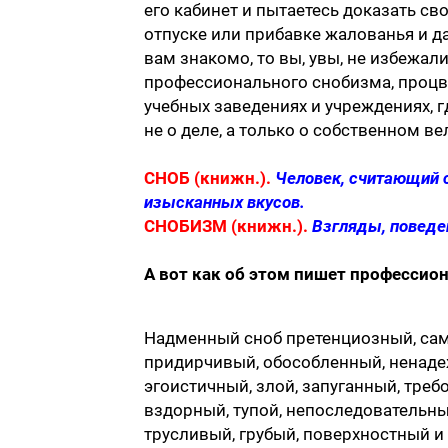
его кабинет и пытаетесь доказать св
отпуске или прибавке жалованья и д
вам знакомо, то вы, увы, не избежал
профессионального снобизма, процв
учебных заведениях и учреждениях, 
не о деле, а только о собственном в
СНОБ (книжн.).
Человек, считающий 
изысканных вкусов.
СНОБИЗМ (книжн.).
Взгляды, поведе
А вот как об этом пишет профессио
Надменный сноб претенциозный, сам
придирчивый, обособленный, ненаде
эгоистичный, злой, запуганный, тре
вздорный, тупой, непоследовательны
трусливый, грубый, поверхностный и