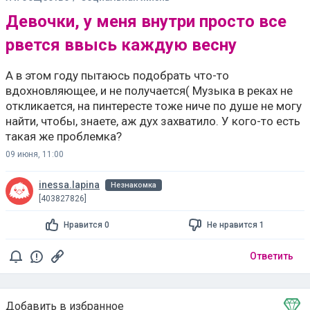
Девочки, у меня внутри просто все
рвется ввысь каждую весну
А в этом году пытаюсь подобрать что-то
вдохновляющее, и не получается( Музыка в реках не
откликается, на пинтересте тоже ниче по душе не могу
найти, чтобы, знаете, аж дух захватило. У кого-то есть
такая же проблемка?
09 июня, 11:00
inessa.lapina
Незнакомка
[403827826]
Нравится 0
Не нравится 1
Ответить
Добавить в избранное
Тема в избранном