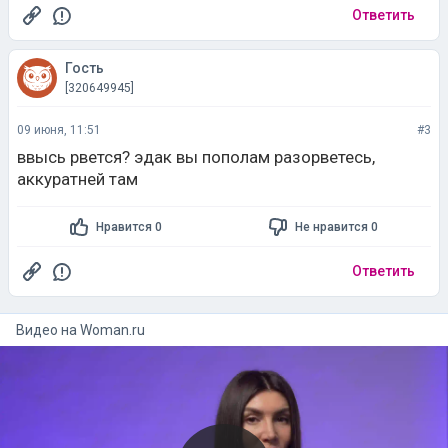
Ответить
Гость
[320649945]
09 июня, 11:51
#3
ввысь рвется? эдак вы пополам разорветесь,
аккуратней там
Нравится 0
Не нравится 0
Ответить
Видео на
woman.ru