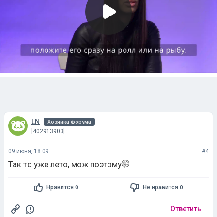
LN
Хозяйка форума
[402913903]
09 июня, 18:09
#4
Так то уже лето, мож поэтому🤭
Нравится 0
Не нравится 0
Ответить