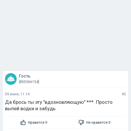
Гость
[855366154]
09 июня, 11:14
#2
Да брось ты эту "вдохновляющую" ***. Просто
выпей водки и забудь.
Нравится 0
Не нравится 0