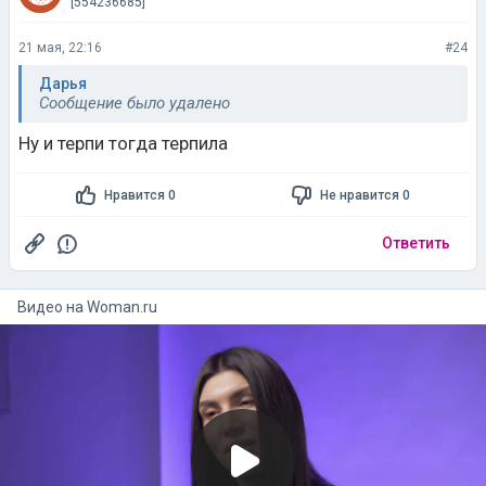
[554236685]
21 мая, 22:16
#24
Дарья
Сообщение было удалено
Ну и терпи тогда терпила
Нравится 0
Не нравится 0
Ответить
Видео на
woman.ru