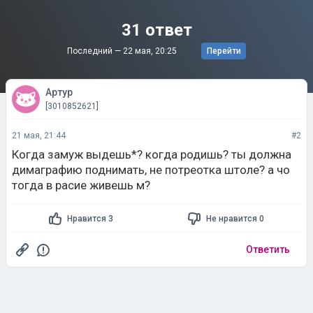
31 ответ
Последний —
22 мая, 20:25
Перейти
Артур
[3010852621]
21 мая, 21:44
#2
Когда замуж выдешь*? когда родишь? ты должна
димаграфию поднимать, не потреотка штоле? а чо
тогда в расие живешь м?
Нравится 3
Не нравится 0
Ответить