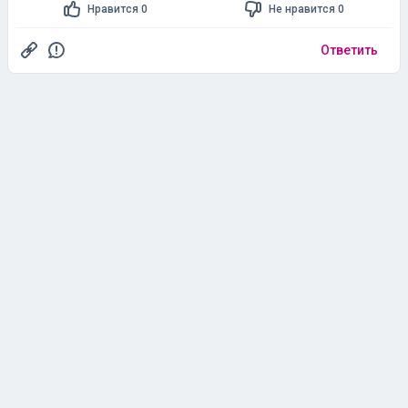
Нравится 0
Не нравится 0
Почему нет никаких закрытых площадок (в СНГ не
нагуляешься, 9 месяцев в году холод), где можно
просто посидеть пообщаться или отдохнуть, чтобы
Ответить
никто не шикал из-за шума и не бесился из-за
отсутствия выручки? Иди о тское это
времяпрепровождение в ТЦ вызвано лишь тем, что
нет никаких других закрытых общественных
пространств на территориях где мороз большую часть
года.