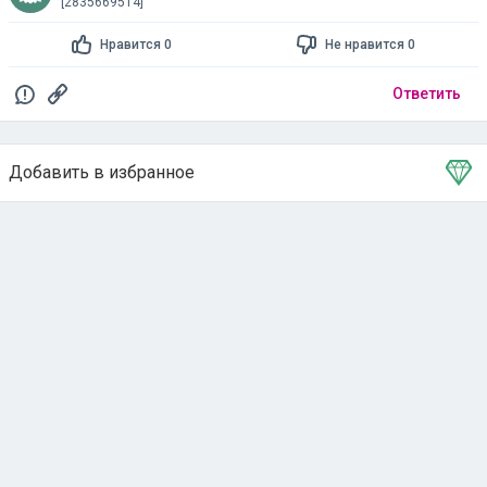
[2835669514]
Нравится 0
Не нравится 0
Ответить
Добавить в избранное
Тема в избранном