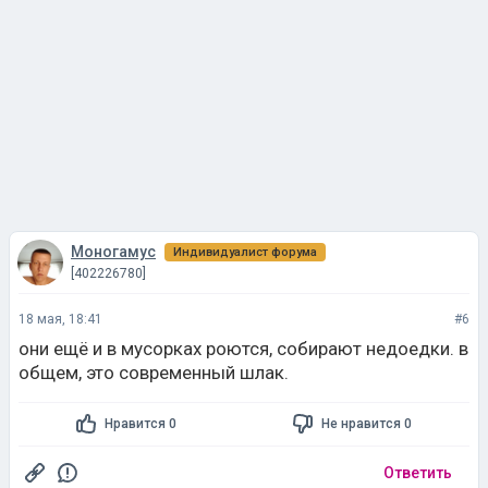
Моногамус
Индивидуалист форума
[402226780]
18 мая, 18:41
#6
они ещё и в мусорках роются, собирают недоедки. в
общем, это современный шлак.
Нравится 0
Не нравится 0
Ответить