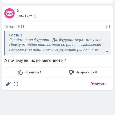
й
[2652192990]
18 мая, 19:52
#13
Гость
Я работаю на фудкорте. Да, фудкортницы - это ужас.
Приходят после школы, если не раньше, заказывают
газировку на всех, снимают дурацкие ролики и не
уходят.Это не субкультура, а просто дурное поведение
подростков, которых не научили вести себя в
А почему вы их не выгоняете ?
общественных местах.
Нравится 1
Не нравится 0
Ответить