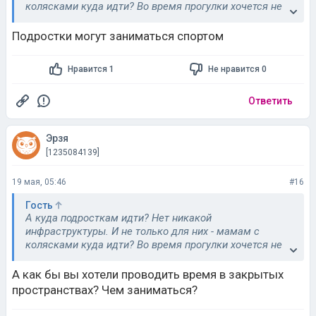
колясками куда идти? Во время прогулки хочется не
только круги наматывать, но и посидеть отдохнуть -
где? Везде не рады. Старикам где встречаться, на
Подростки могут заниматься спортом
лавке? Все уперлось в этот общепит, ну и фудкорты
как самый дешевый его вид.
Нравится 1
Не нравится 0
Почему нет никаких закрытых площадок (в СНГ не
нагуляешься, 9 месяцев в году холод), где можно
Ответить
просто посидеть пообщаться или отдохнуть, чтобы
никто не шикал из-за шума и не бесился из-за
Эрзя
отсутствия выручки? Иди о тское это
времяпрепровождение в ТЦ вызвано лишь тем, что
[1235084139]
нет никаких других закрытых общественных
пространств на территориях где мороз большую часть
19 мая, 05:46
#16
года.
Гость
А куда подросткам идти? Нет никакой
инфраструктуры. И не только для них - мамам с
колясками куда идти? Во время прогулки хочется не
только круги наматывать, но и посидеть отдохнуть -
где? Везде не рады. Старикам где встречаться, на
А как бы вы хотели проводить время в закрытых
лавке? Все уперлось в этот общепит, ну и фудкорты
пространствах? Чем заниматься?
как самый дешевый его вид.