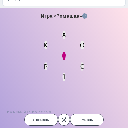
Игра «Ромашка»
?
А
К
О
Статус
Мин. кол-во очков
Б
Р
С
Т
НАЖИМАЙТЕ НА БУКВЫ
Отправить
Удалить