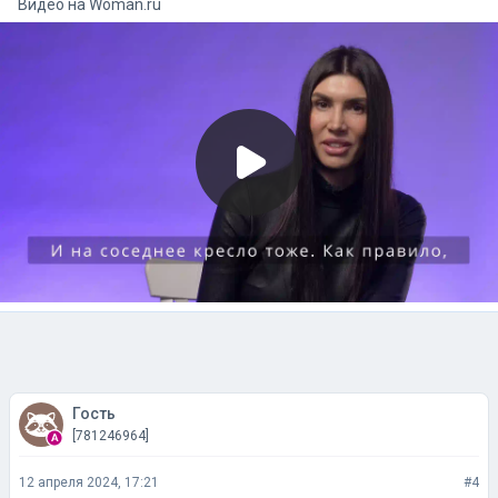
Видео на
woman.ru
Гость
[781246964]
12 апреля 2024, 17:21
#4