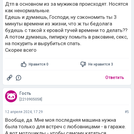
Дтп в основном из за мужиков происходят. Носятся
как ненормальные.
Едешь и думаешь, Господи, ну сэкономить ты 3
минуты времени из жизни, что ж ты бедолага
будешь с такой х еровой тучей времени то делать??
А потом думаешь, пипирку помыть в раковине, секс,
на покурить и вырубиться спать.
Скорее всего
Нравится 0
Не нравится 3
Ответить
Гость
[2210905058]
12 апреля 2024, 17:29
#5
Вообще, да. Мне моя последняя машина нужна
была только для встреч с любовницами - в гараже.
А вот мотоциклы - чтобы самому кататься.