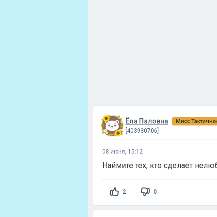
Ёла Паловна
Мисс Тактично
[403930706]
08 июня, 15:12
Наймите тех, кто сделает нелю
2
0