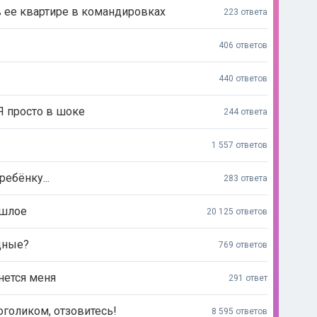
в ее квартире в командировках
223 ответа
406 ответов
440 ответов
Я просто в шоке
244 ответа
1 557 ответов
ебёнку...
283 ответа
ошлое
20 125 ответов
дные?
769 ответов
снется меня
291 ответ
голиком, отзовитесь!
8 595 ответов