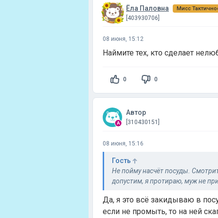
Ёла Паловна
Мисс Тактично
[403930706]
08 июня, 15:12
Наймите тех, кто сделает нелю
0
0
Автор
[310430151]
08 июня, 15:16
Гость
Не пойму насчёт посуды. Смотрите
допустим, я протираю, муж не при
Да, я это всё закидываю в по
если не промыть, то на ней ск