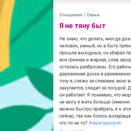
/
Отношения
Семья
Я не тяну быт
Не знаю, что делать, иногда до
человек, умный, но в быту грязн
прошли выходные, он убирал по
вся грязная и жирная, слив засо
остались разбросаны. Его рабочи
деревянная доска в размазанно
точу я, слежу за сливами, мою 
закупается, следит за посудой. Д
он работает. Я понимаю, что мо
не могу я жить больше (именно 
можно быстро прибрать, я к это
сейчас, так как боюсь возвращат
что-то не то?
#мужгрязнуля