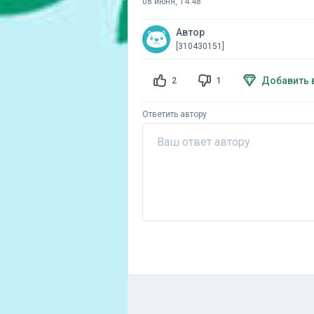
08 июня, 14:48
Автор
[310430151]
Добавить 
2
1
Ответить автору